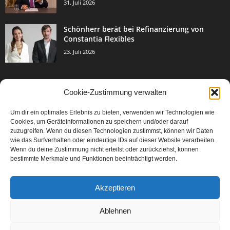
31. Juli 2026
Schönherr berät bei Refinanzierung von
Constantia Flexibles
23. Juli 2026
Cookie-Zustimmung verwalten
BELIEBTE KATEGORIE
Um dir ein optimales Erlebnis zu bieten, verwenden wir Technologien wie
3002
Events & Success
Cookies, um Geräteinformationen zu speichern und/oder darauf
2067
zuzugreifen. Wenn du diesen Technologien zustimmst, können wir Daten
Breaking News
wie das Surfverhalten oder eindeutige IDs auf dieser Website verarbeiten.
1976
Aktuelles
Wenn du deine Zustimmung nicht erteilst oder zurückziehst, können
bestimmte Merkmale und Funktionen beeinträchtigt werden.
846
Featured Article
567
Karriere
Akzeptieren
302
Legal Articles
229
Leitartikel
Ablehnen