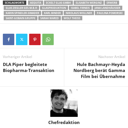
SCHLAGWORTE
AEQUITA
ECKELT GLAS GMBH
ELISABETH WERGINZ
ERWERB
GLAS ZIEGLER GES.M.B.H
GLASPRODUKTION
ISABEL FIRNEIS
JANA LANDHÄUSSER
KARIN SPINDLER-SIMADER
KARL BINDER
NIKOLAUS WOLLNER
PAULINA POMORSKI
SAINT-GOBAIN GRUPPE
SARAH WARED
WOLF THEISS
Vorheriger Artikel
Nächster Artikel
DLA Piper begleitete
Hule Bachmayr-Heyda
Biopharma-Transaktion
Nordberg berät Gamma
Film bei Übernahme
Chefredaktion