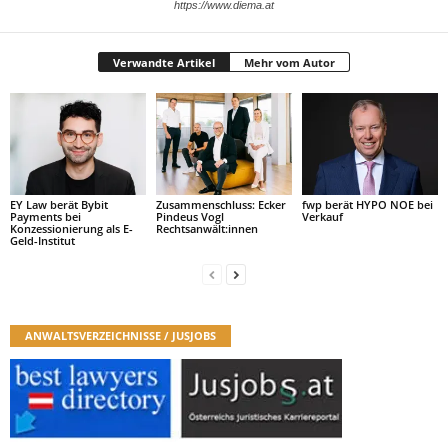
https://www.diema.at
Verwandte Artikel
Mehr vom Autor
EY Law berät Bybit
Zusammenschluss: Ecker
fwp berät HYPO NOE bei
Payments bei
Pindeus Vogl
Verkauf
Konzessionierung als E-
Rechtsanwält:innen
Geld-Institut
ANWALTSVERZEICHNISSE / JUSJOBS