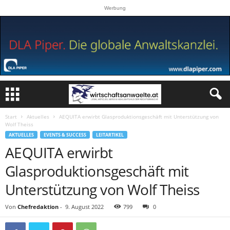
Werbung
Start
Aktuelles
AEQUITA erwirbt Glasproduktionsgeschäft mit Unterstützung von
Wolf Theiss
AKTUELLES
EVENTS & SUCCESS
LEITARTIKEL
AEQUITA erwirbt
Glasproduktionsgeschäft mit
Unterstützung von Wolf Theiss
Von
Chefredaktion
-
9. August 2022
799
0