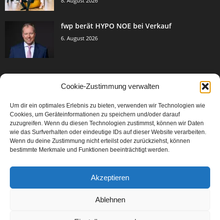
8. August 2026
fwp berät HYPO NOE bei Verkauf
6. August 2026
Cookie-Zustimmung verwalten
BELIEBTE KATEGORIE
Um dir ein optimales Erlebnis zu bieten, verwenden wir Technologien wie
3005
Events & Success
Cookies, um Geräteinformationen zu speichern und/oder darauf
2067
zuzugreifen. Wenn du diesen Technologien zustimmst, können wir Daten
Breaking News
wie das Surfverhalten oder eindeutige IDs auf dieser Website verarbeiten.
1979
Aktuelles
Wenn du deine Zustimmung nicht erteilst oder zurückziehst, können
bestimmte Merkmale und Funktionen beeinträchtigt werden.
846
Featured Article
567
Karriere
Akzeptieren
302
Legal Articles
229
Leitartikel
Ablehnen