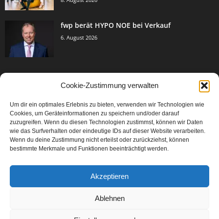
fwp berät HYPO NOE bei Verkauf
6. August 2026
Cookie-Zustimmung verwalten
BELIEBTE KATEGORIE
Um dir ein optimales Erlebnis zu bieten, verwenden wir Technologien wie
3005
Events & Success
Cookies, um Geräteinformationen zu speichern und/oder darauf
2067
zuzugreifen. Wenn du diesen Technologien zustimmst, können wir Daten
Breaking News
wie das Surfverhalten oder eindeutige IDs auf dieser Website verarbeiten.
1979
Aktuelles
Wenn du deine Zustimmung nicht erteilst oder zurückziehst, können
bestimmte Merkmale und Funktionen beeinträchtigt werden.
846
Featured Article
567
Karriere
Akzeptieren
302
Legal Articles
229
Leitartikel
Ablehnen