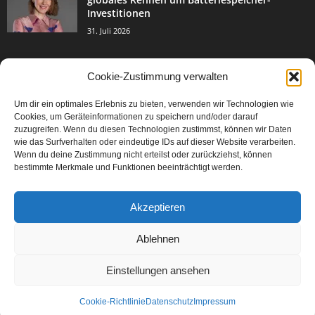
Investitionen
31. Juli 2026
Cookie-Zustimmung verwalten
BELIEBTE KATEGORIE
Um dir ein optimales Erlebnis zu bieten, verwenden wir Technologien wie
3004
Events & Success
Cookies, um Geräteinformationen zu speichern und/oder darauf
2067
zuzugreifen. Wenn du diesen Technologien zustimmst, können wir Daten
Breaking News
wie das Surfverhalten oder eindeutige IDs auf dieser Website verarbeiten.
1978
Aktuelles
Wenn du deine Zustimmung nicht erteilst oder zurückziehst, können
bestimmte Merkmale und Funktionen beeinträchtigt werden.
846
Featured Article
567
Karriere
Akzeptieren
302
Legal Articles
229
Leitartikel
Ablehnen
Einstellungen ansehen
Cookie-Richtlinie
Datenschutz
Impressum
©