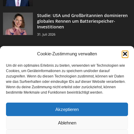
Studie: USA und Großbritannien dominieren
globales Rennen um Batteriespeicher-
Investitionen
31. Juli 2026
Cookie-Zustimmung verwalten
BELIEBTE KATEGORIE
Um dir ein optimales Erlebnis zu bieten, verwenden wir Technologien wie
3004
Events & Success
Cookies, um Geräteinformationen zu speichern und/oder darauf
2067
zuzugreifen. Wenn du diesen Technologien zustimmst, können wir Daten
Breaking News
wie das Surfverhalten oder eindeutige IDs auf dieser Website verarbeiten.
1978
Aktuelles
Wenn du deine Zustimmung nicht erteilst oder zurückziehst, können
bestimmte Merkmale und Funktionen beeinträchtigt werden.
846
Featured Article
567
Karriere
Akzeptieren
302
Legal Articles
229
Leitartikel
Ablehnen