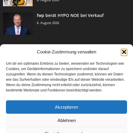
fwp berät HYPO NOE bei Verkauf
6. August 2026
Cookie-Zustimmung verwalten
BELIEBTE KATEGORIE
Um dir ein optimales Erlebnis zu bieten, verwenden wir Technologien wie
3005
Events & Success
Cookies, um Geräteinformationen zu speichern und/oder darauf
2067
zuzugreifen. Wenn du diesen Technologien zustimmst, können wir Daten
Breaking News
wie das Surfverhalten oder eindeutige IDs auf dieser Website verarbeiten.
1979
Aktuelles
Wenn du deine Zustimmung nicht erteilst oder zurückziehst, können
bestimmte Merkmale und Funktionen beeinträchtigt werden.
846
Featured Article
567
Karriere
Akzeptieren
302
Legal Articles
229
Leitartikel
Ablehnen