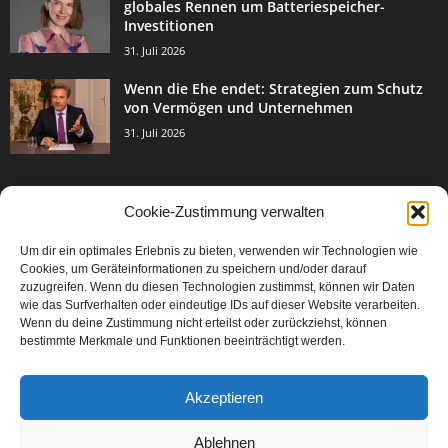
globales Rennen um Batteriespeicher-
Investitionen
31. Juli 2026
Wenn die Ehe endet: Strategien zum Schutz
von Vermögen und Unternehmen
31. Juli 2026
Cookie-Zustimmung verwalten
BELIEBTE KATEGORIE
Um dir ein optimales Erlebnis zu bieten, verwenden wir Technologien wie
3003
Events & Success
Cookies, um Geräteinformationen zu speichern und/oder darauf
2067
zuzugreifen. Wenn du diesen Technologien zustimmst, können wir Daten
Breaking News
wie das Surfverhalten oder eindeutige IDs auf dieser Website verarbeiten.
1977
Aktuelles
Wenn du deine Zustimmung nicht erteilst oder zurückziehst, können
bestimmte Merkmale und Funktionen beeinträchtigt werden.
846
Featured Article
567
Karriere
Akzeptieren
302
Legal Articles
229
Leitartikel
Ablehnen