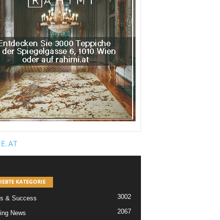
E.AT
IEBTE KATEGORIE
3002
s & Success
2067
ing News