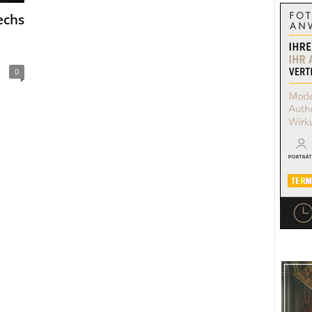
echs
0