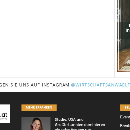
GEN SIE UNS AUF INSTAGRAM
@WIRTSCHAFTSANWAELT
MEHR ERFAHREN
BEL
Event
Studie: USA und
Großbritannien dominieren
Break
globales Rennen um