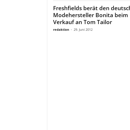
a
Freshfields berät den deuts
t
Modehersteller Bonita beim
Verkauf an Tom Tailor
redaktion
-
29. Juni 2012