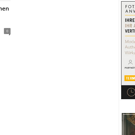
chen
0