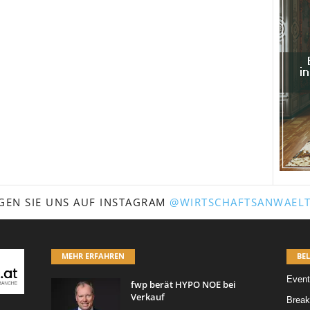
GEN SIE UNS AUF INSTAGRAM
@WIRTSCHAFTSANWAELT
MEHR ERFAHREN
BEL
Event
fwp berät HYPO NOE bei
Verkauf
Break