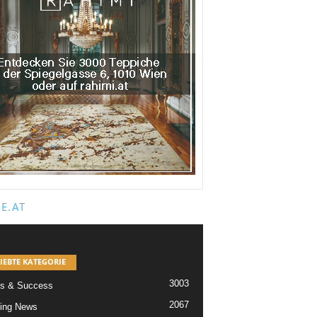
E.AT
IEBTE KATEGORIE
3003
s & Success
2067
ing News