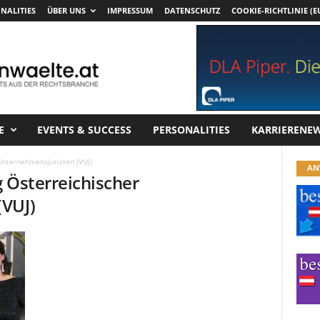
NALITIES
ÜBER UNS
IMPRESSUM
DATENSCHUTZ
COOKIE-RICHTLINIE (E
E
EVENTS & SUCCESS
PERSONALITIES
KARRIERENE
Unternehmensjuristen (VUJ)
AN
 Österreichischer
(VUJ)