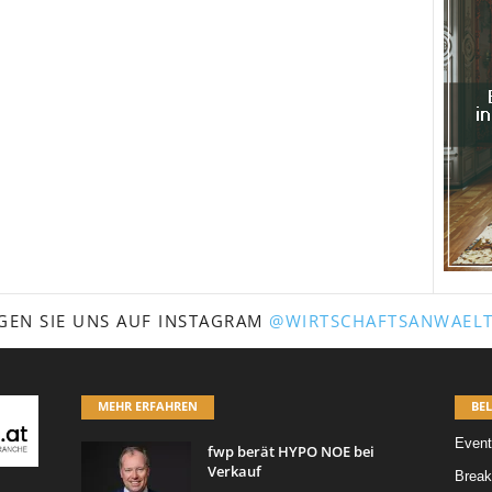
GEN SIE UNS AUF INSTAGRAM
@WIRTSCHAFTSANWAELT
MEHR ERFAHREN
BEL
Event
fwp berät HYPO NOE bei
Verkauf
Break