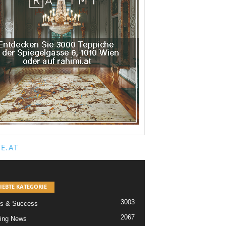
E.AT
IEBTE KATEGORIE
3003
s & Success
2067
ing News