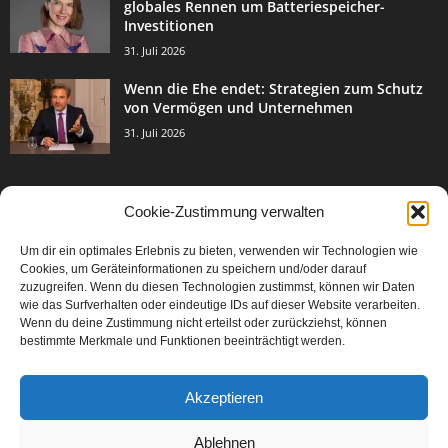
globales Rennen um Batteriespeicher-
Investitionen
31. Juli 2026
Wenn die Ehe endet: Strategien zum Schutz
von Vermögen und Unternehmen
31. Juli 2026
Cookie-Zustimmung verwalten
BELIEBTE KATEGORIE
Um dir ein optimales Erlebnis zu bieten, verwenden wir Technologien wie
3003
Events & Success
Cookies, um Geräteinformationen zu speichern und/oder darauf
2067
zuzugreifen. Wenn du diesen Technologien zustimmst, können wir Daten
Breaking News
wie das Surfverhalten oder eindeutige IDs auf dieser Website verarbeiten.
1977
Aktuelles
Wenn du deine Zustimmung nicht erteilst oder zurückziehst, können
bestimmte Merkmale und Funktionen beeinträchtigt werden.
846
Featured Article
567
Karriere
Akzeptieren
302
Legal Articles
229
Leitartikel
Ablehnen