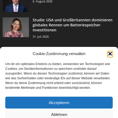
6. August 2026
Studie: USA und Großbritannien dominieren
globales Rennen um Batteriespeicher-
Investitionen
31. Juli 2026
Cookie-Zustimmung verwalten
BELIEBTE KATEGORIE
Um dir ein optimales Erlebnis zu bieten, verwenden wir Technologien wie
3004
Events & Success
Cookies, um Geräteinformationen zu speichern und/oder darauf
2067
zuzugreifen. Wenn du diesen Technologien zustimmst, können wir Daten
Breaking News
wie das Surfverhalten oder eindeutige IDs auf dieser Website verarbeiten.
1978
Aktuelles
Wenn du deine Zustimmung nicht erteilst oder zurückziehst, können
bestimmte Merkmale und Funktionen beeinträchtigt werden.
846
Featured Article
567
Karriere
Akzeptieren
302
Legal Articles
229
Leitartikel
Ablehnen