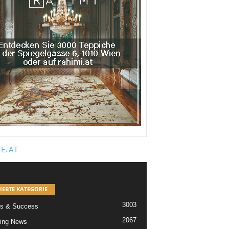
E.AT
IEBTE KATEGORIE
3003
s & Success
2067
ing News