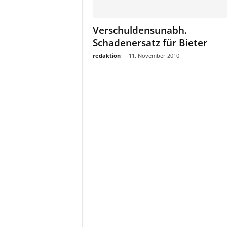
a
t
Verschuldensunabh.
Schadenersatz für Bieter
redaktion
-
11. November 2010