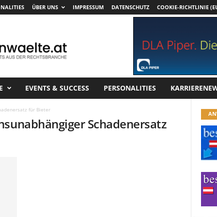
NALITIES
ÜBER UNS
IMPRESSUM
DATENSCHUTZ
COOKIE-RICHTLINIE (E
E
EVENTS & SUCCESS
PERSONALITIES
KARRIERENE
adenersatz für Bieter
AN
ensunabhängiger Schadenersatz