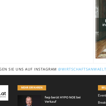
GEN SIE UNS AUF INSTAGRAM
@WIRTSCHAFTSANWAELT
MEHR ERFAHREN
BEL
Event
fwp berät HYPO NOE bei
Verkauf
Break