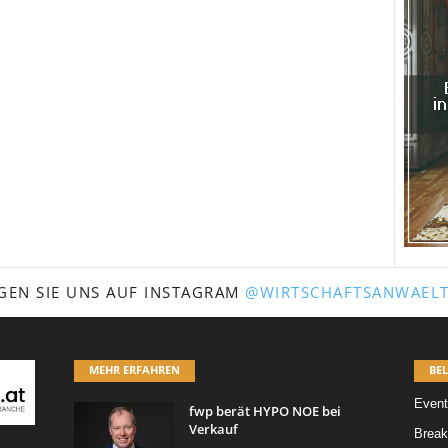
GEN SIE UNS AUF INSTAGRAM
@WIRTSCHAFTSANWAELT
MEHR ERFAHREN
BEL
Event
fwp berät HYPO NOE bei
Verkauf
Break