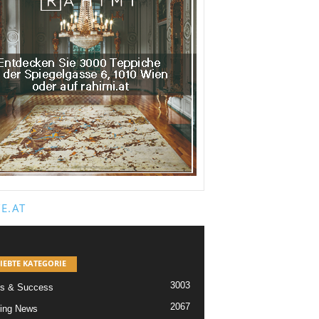
E.AT
IEBTE KATEGORIE
3003
s & Success
2067
ing News