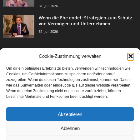
31. Juli 2026
Wenn die Ehe endet: Strategien zum Schutz
von Vermögen und Unternehmen
31. Juli 2026
Cookie-Zustimmung verwalten
BELIEBTE KATEGORIE
Um dir ein optimales Erlebnis zu bieten, verwenden wir Technologien wie
3003
Events & Success
Cookies, um Geräteinformationen zu speichern und/oder darauf
2067
zuzugreifen. Wenn du diesen Technologien zustimmst, können wir Daten
Breaking News
wie das Surfverhalten oder eindeutige IDs auf dieser Website verarbeiten.
1977
Aktuelles
Wenn du deine Zustimmung nicht erteilst oder zurückziehst, können
bestimmte Merkmale und Funktionen beeinträchtigt werden.
846
Featured Article
567
Karriere
Akzeptieren
302
Legal Articles
229
Leitartikel
Ablehnen