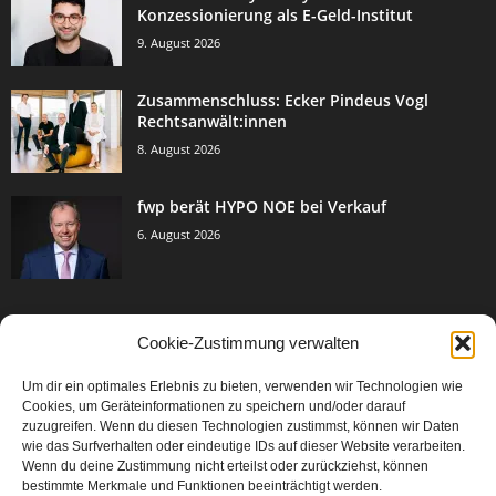
Konzessionierung als E-Geld-Institut
9. August 2026
Zusammenschluss: Ecker Pindeus Vogl
Rechtsanwält:innen
8. August 2026
fwp berät HYPO NOE bei Verkauf
6. August 2026
Cookie-Zustimmung verwalten
BELIEBTE KATEGORIE
Um dir ein optimales Erlebnis zu bieten, verwenden wir Technologien wie
3005
Events & Success
Cookies, um Geräteinformationen zu speichern und/oder darauf
2067
zuzugreifen. Wenn du diesen Technologien zustimmst, können wir Daten
Breaking News
wie das Surfverhalten oder eindeutige IDs auf dieser Website verarbeiten.
1979
Aktuelles
Wenn du deine Zustimmung nicht erteilst oder zurückziehst, können
bestimmte Merkmale und Funktionen beeinträchtigt werden.
846
Featured Article