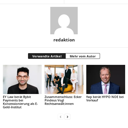
redaktion
Verwandte Artikel
Mehr vom Autor
EY Law berät Bybit
Zusammenschluss: Ecker
fwp berät HYPO NOE bei
Payments bei
Pindeus Vogl
Verkauf
Konzessionierung als E-
Rechtsanwält:innen
Geld-Institut