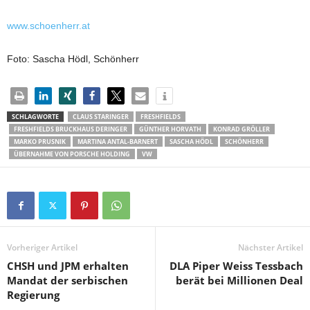
www.schoenherr.at
Foto: Sascha Hödl, Schönherr
SCHLAGWORTE
CLAUS STARINGER
FRESHFIELDS
FRESHFIELDS BRUCKHAUS DERINGER
GÜNTHER HORVATH
KONRAD GRÖLLER
MARKO PRUSNIK
MARTINA ANTAL-BARNERT
SASCHA HÖDL
SCHÖNHERR
ÜBERNAHME VON PORSCHE HOLDING
VW
Vorheriger Artikel
Nächster Artikel
CHSH und JPM erhalten
DLA Piper Weiss Tessbach
Mandat der serbischen
berät bei Millionen Deal
Regierung