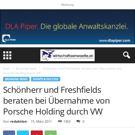
Werbung
Start
Breaking News
Schönherr und Freshfields beraten bei Übernahme von
Porsche Holding durch VW
BREAKING NEWS
EVENTS & SUCCESS
Schönherr und Freshfields
beraten bei Übernahme von
Porsche Holding durch VW
Von
redaktion
-
15. März 2011
1363
0