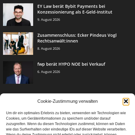
EY Law berät Bybit Payments bei
Konzessionierung als E-Geld-Institut
9. August 2026
Zusammenschluss: Ecker Pindeus Vogl
Rechtsanwält:innen
8. August 2026
fwp berät HYPO NOE bei Verkauf
6. August 2026
Cookie-Zustimmung verwalten
BELIEBTE KATEGORIE
Um dir ein optimales Erlebnis zu bieten, verwenden wir Technologien wie
3005
Events & Success
Cookies, um Geräteinformationen zu speichern und/oder darauf
2067
zuzugreifen. Wenn du diesen Technologien zustimmst, können wir Daten
Breaking News
wie das Surfverhalten oder eindeutige IDs auf dieser Website verarbeiten.
1979
Aktuelles
Wenn du deine Zustimmung nicht erteilst oder zurückziehst, können