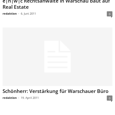
e|n|w|c Rechtsanwälte in Warschau baut auf
Real Estate
redaktion
-
6. Juni 2011
0
Schönherr: Verstärkung für Warschauer Büro
redaktion
-
19. April 2011
0