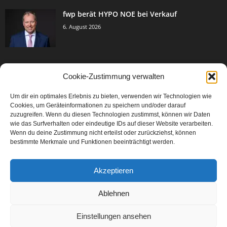
fwp berät HYPO NOE bei Verkauf
6. August 2026
Cookie-Zustimmung verwalten
BELIEBTE KATEGORIE
Um dir ein optimales Erlebnis zu bieten, verwenden wir Technologien wie
3005
Events & Success
Cookies, um Geräteinformationen zu speichern und/oder darauf
2067
zuzugreifen. Wenn du diesen Technologien zustimmst, können wir Daten
Breaking News
wie das Surfverhalten oder eindeutige IDs auf dieser Website verarbeiten.
1979
Aktuelles
Wenn du deine Zustimmung nicht erteilst oder zurückziehst, können
bestimmte Merkmale und Funktionen beeinträchtigt werden.
846
Featured Article
567
Karriere
Akzeptieren
302
Legal Articles
229
Leitartikel
Ablehnen
Einstellungen ansehen