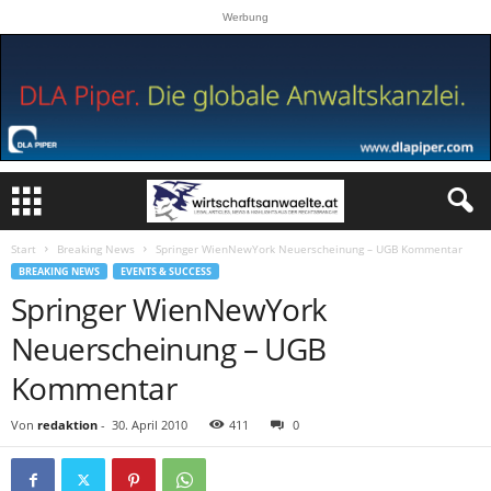
Werbung
Start
Breaking News
Springer WienNewYork Neuerscheinung – UGB Kommentar
BREAKING NEWS
EVENTS & SUCCESS
Springer WienNewYork
Neuerscheinung – UGB
Kommentar
Von
redaktion
-
30. April 2010
411
0