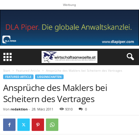
Werbung
Start
Featured Article
Ansprüche des Maklers bei Scheitern des Vertrages
FEATURED ARTICLE
LIEGENSCHAFTEN
Ansprüche des Maklers bei
Scheitern des Vertrages
Von
redaktion
-
28. März 2011
9310
0