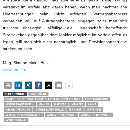
– insbesondere das Vollmachtsthema – als Makler daher künftig
verstärkt im Vorfeld abzuklären haben, wenn man nachträgliche
Überraschungen beim (nicht erfolgten) Vertragsabschluss
vermeiden will. Auf Auftraggeberseite hingegen sollte man sich
tunlichst überlegen, allfällige die Liegenschaft betreffende
Streitigkeiten gegenüber dem Makler möglichst im Vorfeld offen zu
legen, will man sich nicht nachträglich über Provisionsansprüche
streiten müssen.
Mag. Simone Maier-Hülle
www.nmh2.at
SCHLAGWORTE
ANSPRÜCHE
ANSPRÜCHE DES MAKLERS BEI SCHEITERN DES VERTRAGES
ENTSCHÄDIGUNG
HONORARANSPRUCH
MAKLER
MAKLERG
MAKLERS
NMH2
RECHTSPRECHUNG
SIMONE MAIER-HÜLLE
SPRINGER
VERTRAGES
WIRTSCHAFTSANWAELTE.AT
WIRTSCHAFTSANWALT
WIRTSCHAFTSANWÄLTE
WWW.NMH2.AT