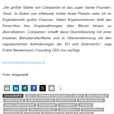
„Die größte Stärke von Coinpanion ist das super starke Founder-
Team. In Zeiten von inflationär hohen Asset Preisen sehe ich im
Kryptobereich große Chancen. Vielen Kryptoinvestoren fehlt das
Know-How ihre Kryptowährungen über Bitcoin hinaus zu
diversifizieren. Coinpanion schafft diese Diversifizierung mit einer
intuitiven Benutzeroberfläche und in Übereinstimmung mit den
regulatorischen Anforderungen der EU und Österreichs“
, sagt
Frank Westermann, Founding CEO von mySugr.
www.bindergroesswang.at
Foto: beigestellt
SCHLAGWORTE
AGB´S
ANTIKORRUPTIONSGESETZ
ANWALT
ANWALTSKANZLEI
ANWALTSSUCHE
ANWALTSVERZEICHNIS
ARBEITSRECHT
BINDER GRÖSSWANG
DIEMA COMMUNICATIONS
EINHEITSWERT
FACHANWALT
FINANZEN
FLUGGASTRECHTE
GESELLSCHAFTSRECHT
GEWERBERECHT
HAFTUNGSRECHT