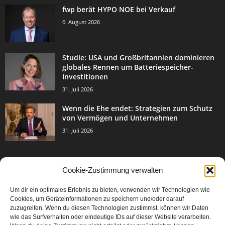
fwp berät HYPO NOE bei Verkauf
6. August 2026
Studie: USA und Großbritannien dominieren
globales Rennen um Batteriespeicher-
Investitionen
31. Juli 2026
Wenn die Ehe endet: Strategien zum Schutz
von Vermögen und Unternehmen
31. Juli 2026
Cookie-Zustimmung verwalten
BELIEBTE KATEGORIE
Um dir ein optimales Erlebnis zu bieten, verwenden wir Technologien wie
3003
Events & Success
Cookies, um Geräteinformationen zu speichern und/oder darauf
2067
zuzugreifen. Wenn du diesen Technologien zustimmst, können wir Daten
Breaking News
wie das Surfverhalten oder eindeutige IDs auf dieser Website verarbeiten.
1977
Aktuelles