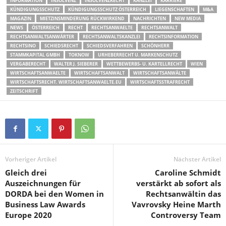
INFORMATION
INSOLVENZ
INSOLVENZRECHT
KANZLEI
KARRIERE
KÜNDIGUNGSSCHUTZ
KÜNDIGUNGSSCHUTZ ÖSTERREICH
LIEGENSCHAFTEN
M&A
MAGAZIN
MIETZINSMINDERUNG RÜCKWIRKEND
NACHRICHTEN
NEW MEDIA
NEWS
ÖSTERREICH
RECHT
RECHTSANWAELTE
RECHTSANWALT
RECHTSANWALTSANWÄRTER
RECHTSANWALTSKANZLEI
RECHTSINFORMATION
RECHTSINO
SCHIEDSRECHT
SCHIEDSVERFAHREN
SCHÖNHERR
STAMMKAPITAL GMBH
TOKNOW
URHEBERRECHT U. MARKENSCHUTZ
VERGABERECHT
WALTER J. SIEBERER
WETTBEWERBS- U. KARTELLRECHT
WIEN
WIRTSCHAFTSANWAELTE
WIRTSCHAFTSANWALT
WIRTSCHAFTSANWÄLTE
WIRTSCHAFTSRECHT. WIRTSCHAFTSANWAELTE.EU
WIRTSCHAFTSSTRAFRECHT
ZEITSCHRIFT
Vorheriger Artikel
Nächster Artikel
Gleich drei
Caroline Schmidt
Auszeichnungen für
verstärkt ab sofort als
DORDA bei den Women in
Rechtsanwältin das
Business Law Awards
Vavrovsky Heine Marth
Europe 2020
Controversy Team