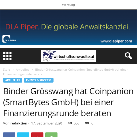
Werbung
Start
Aktuelles
Binder Grösswang hat Coinpanion (SmartBytes GmbH) bei einer
Finanzierungsrunde beraten
AKTUELLES
EVENTS & SUCCESS
Binder Grösswang hat Coinpanion
(SmartBytes GmbH) bei einer
Finanzierungsrunde beraten
Von
redaktion
-
17. September 2020
536
0