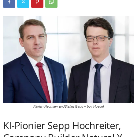
Florian Neumayr undStefan Gaug – bpv Huegel
KI-Pionier Sepp Hochreiter,