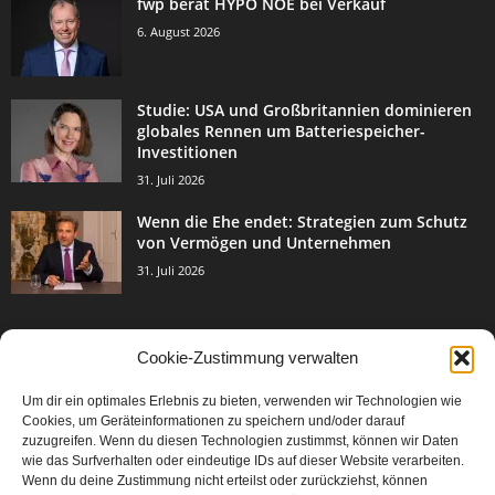
fwp berät HYPO NOE bei Verkauf
6. August 2026
Studie: USA und Großbritannien dominieren
globales Rennen um Batteriespeicher-
Investitionen
31. Juli 2026
Wenn die Ehe endet: Strategien zum Schutz
von Vermögen und Unternehmen
31. Juli 2026
Cookie-Zustimmung verwalten
BELIEBTE KATEGORIE
Um dir ein optimales Erlebnis zu bieten, verwenden wir Technologien wie
3003
Events & Success
Cookies, um Geräteinformationen zu speichern und/oder darauf
2067
zuzugreifen. Wenn du diesen Technologien zustimmst, können wir Daten
Breaking News
wie das Surfverhalten oder eindeutige IDs auf dieser Website verarbeiten.
1977
Aktuelles
Wenn du deine Zustimmung nicht erteilst oder zurückziehst, können