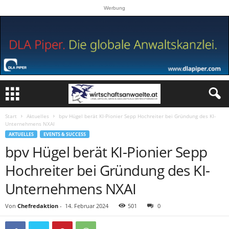
Werbung
Start
Aktuelles
bpv Hügel berät KI-Pionier Sepp Hochreiter bei Gründung des KI-
Unternehmens NXAI
AKTUELLES
EVENTS & SUCCESS
bpv Hügel berät KI-Pionier Sepp
Hochreiter bei Gründung des KI-
Unternehmens NXAI
Von
Chefredaktion
-
14. Februar 2024
501
0