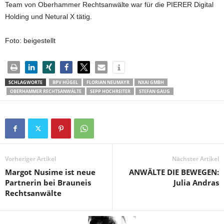
Team von Oberhammer Rechtsanwälte war für die PIERER Digital
Holding und Netural X tätig.
Foto: beigestellt
SCHLAGWORTE
BPV HÜGEL
FLORIAN NEUMAYR
NXAI GMBH
OBERHAMMER RECHTSANWÄLTE
SEPP HOCHREITER
STEFAN GAUG
Vorheriger Artikel
Nächster Artikel
Margot Nusime ist neue
ANWÄLTE DIE BEWEGEN:
Partnerin bei Brauneis
Julia Andras
Rechtsanwälte