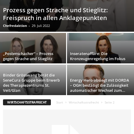
Prozess gegen Strache und Stieglitz:
Freispruch in allen Anklagepunkten
Chefredaktion
-
29. Juli 2022
„Postenschacher“ – Prozess
Inseratenaffäre: Die
gegen Strache und Stieglitz
Kronzeugenregelung im Fokus
Binder Grösswang berät die
SeneCura Gruppe beim Erwerb
Energy Hero obsiegt mit DORDA
des Therapiezentrums St.
– OGH bestätigt die Zulässigkeit
Veit/Glan
automatischer Wechsel zum...
WIRTSCHAFTSSTRAFRECHT
Start
Wirtschaftsstrafrecht
Seite 2