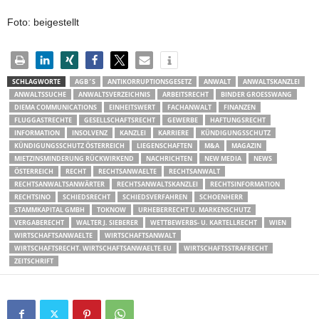
Foto: beigestellt
SCHLAGWORTE
AGB´S
ANTIKORRUPTIONSGESETZ
ANWALT
ANWALTSKANZLEI
ANWALTSSUCHE
ANWALTSVERZEICHNIS
ARBEITSRECHT
BINDER GROESSWANG
DIEMA COMMUNICATIONS
EINHEITSWERT
FACHANWALT
FINANZEN
FLUGGASTRECHTE
GESELLSCHAFTSRECHT
GEWERBE
HAFTUNGSRECHT
INFORMATION
INSOLVENZ
KANZLEI
KARRIERE
KÜNDIGUNGSSCHUTZ
KÜNDIGUNGSSCHUTZ ÖSTERREICH
LIEGENSCHAFTEN
M&A
MAGAZIN
MIETZINSMINDERUNG RÜCKWIRKEND
NACHRICHTEN
NEW MEDIA
NEWS
ÖSTERREICH
RECHT
RECHTSANWAELTE
RECHTSANWALT
RECHTSANWALTSANWÄRTER
RECHTSANWALTSKANZLEI
RECHTSINFORMATION
RECHTSINO
SCHIEDSRECHT
SCHIEDSVERFAHREN
SCHOENHERR
STAMMKAPITAL GMBH
TOKNOW
URHEBERRECHT U. MARKENSCHUTZ
VERGABERECHT
WALTER J. SIEBERER
WETTBEWERBS- U. KARTELLRECHT
WIEN
WIRTSCHAFTSANWAELTE
WIRTSCHAFTSANWALT
WIRTSCHAFTSRECHT. WIRTSCHAFTSANWAELTE.EU
WIRTSCHAFTSSTRAFRECHT
ZEITSCHRIFT