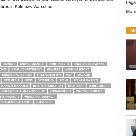
Lega
Büros in Köln bzw Warschau.
Mana
AN
ANWALT
ANWALTSKANZLEI
ARBEITSRECHT
BINDER GROESSWANG
CHTE
GESELLSCHAFTSRECHT
GEWERBE
HAFTUNGSRECHT
KÜNDIGUNGSSCHUTZ
LIEGENSCHAFTEN
M&A
MAGAZIN
NEW MEDIA
NEWS
ÖSTERREICH
RECHT
RECHTSANWAELTE
HTSANWALTSKANZLEI
RECHTSINFORMATION
RECHTSINO
SCHIEDSRECHT
HEBERRECHT U. MARKENSCHUTZ
VERGABERECHT
WALTER J. SIEBERER
FTSANWAELTE
WIRTSCHAFTSANWALT
TSCHAFTSSTRAFRECHT
ZEITSCHRIFT