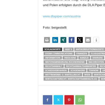
und Polen erfolgten durch die DLA Piper 
www.dlapiper.com/austria
Foto: beigestellt
SCHLAGWORTE
AGB´S
ANTIKORRUPTIONSGESETZ
DIEMA COMMUNICATIONS
FINANZEN
FLUGGASTRE
INFORMATION
INSOLVENZ
KANZLEI
KARRIERE
MIETZINSMINDERUNG RÜCKWIRKEND
NACHRICHTEN
RECHTSANWALT
RECHTSANWALTSANWÄRTER
REC
SCHIEDSVERFAHREN
SCHOENHERR
TOKNOW
UR
WETTBEWERBS- U. KARTELLRECHT
WIEN
WIRTSCHA
WIRTSCHAFTSRECHT. WIRTSCHAFTSANWAELTE.EU
WIR