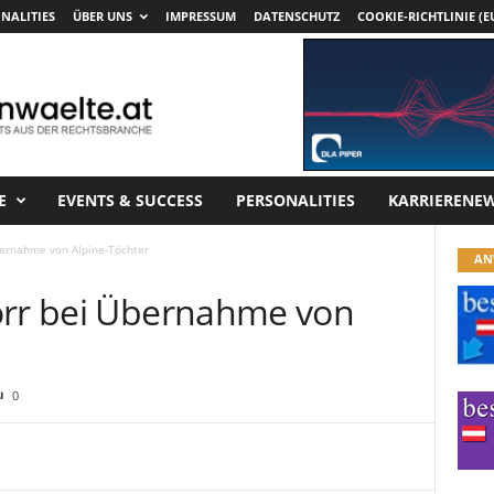
NALITIES
ÜBER UNS
IMPRESSUM
DATENSCHUTZ
COOKIE-RICHTLINIE (E
E
EVENTS & SUCCESS
PERSONALITIES
KARRIERENE
bernahme von Alpine-Töchter
AN
orr bei Übernahme von
0