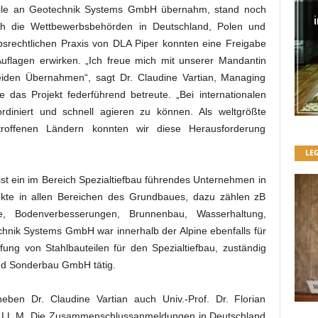
le an Geotechnik Systems GmbH übernahm, stand noch
h die Wettbewerbsbehörden in Deutschland, Polen und
bsrechtlichen Praxis von DLA Piper konnten eine Freigabe
Auflagen erwirken. „Ich freue mich mit unserer Mandantin
den Übernahmen“, sagt Dr. Claudine Vartian, Managing
 das Projekt federführend betreute. „Bei internationalen
rdiniert und schnell agieren zu können. Als weltgrößte
troffenen Ländern konnten wir diese Herausforderung
LE
t ein im Bereich Spezialtiefbau führendes Unternehmen in
ojekte in allen Bereichen des Grundbaues, dazu zählen zB
e, Bodenverbesserungen, Brunnenbau, Wasserhaltung,
chnik Systems GmbH war innerhalb der Alpine ebenfalls für
fung von Stahlbauteilen für den Spezialtiefbau, zuständig
 und Sonderbau GmbH tätig.
ben Dr. Claudine Vartian auch Univ.-Prof. Dr. Florian
LL.M. Die Zusammenschlussanmeldungen in Deutschland