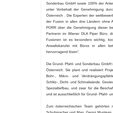
Sonderbau GmbH sowie 100% der Antei
unter Vorbehalt der Genehmigung durc
Österreich . Die Experten der wettbewer
der Fusion in allen drei Ländern ohne 
PORR über die Genehmigung dieser bei
Partnerin im Wiener DLA Piper Büro, die
Fusionen ist es besonders wichtig, koo
Anwaltskanzlei mit Büros in allen be
hervorragend lösen“.
Die Grund- Pfahl- und Sonderbau GmbH is
Österreich. Sie plant und realisiert Pr
Bohr-, Mikro- und Verdrängungspfähl
Schlitz-, Dicht- und Schmalwände. Geote
Spezialtiefbau, und zwar für die Beschaf
und ist ausschließlich für Grund- Pfahl-
Zum österreichischen Team gehörten ne
Schuhmacher und Mag. Georg Muntean, 