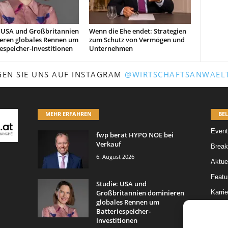
: USA und Großbritannien
Wenn die Ehe endet: Strategien
eren globales Rennen um
zum Schutz von Vermögen und
espeicher-Investitionen
Unternehmen
GEN SIE UNS AUF INSTAGRAM
@WIRTSCHAFTSANWAELT
MEHR ERFAHREN
BEL
Event
fwp berät HYPO NOE bei
Verkauf
Break
6. August 2026
Aktue
Featur
Studie: USA und
Großbritannien dominieren
Karrie
globales Rennen um
Legal 
Batteriespeicher-
Investitionen
Leitar