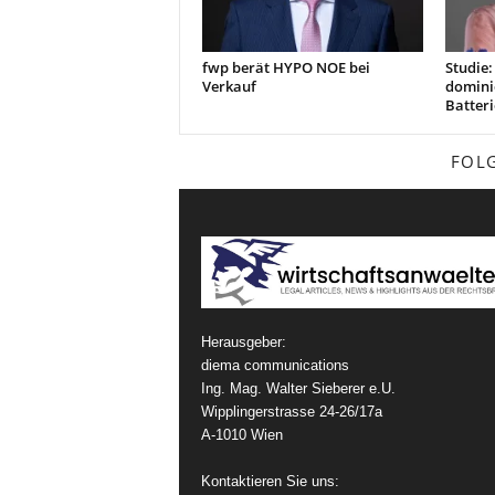
fwp berät HYPO NOE bei
Studie
Verkauf
domini
Batteri
FOL
Herausgeber:
diema communications
Ing. Mag. Walter Sieberer e.U.
Wipplingerstrasse 24-26/17a
A-1010 Wien
Kontaktieren Sie uns: