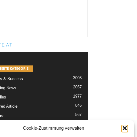
E.AT
IEBTE KATEGORIE
3003
s & Success
2067
ing News
1977
lles
846
ed Article
567
re
302
Articles
Cookie-Zustimmung verwalten
229
tikel