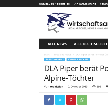
ANMELDEN / BEITRETEN
ANWALTSSUCHE
PERSO
W
i
r
t
s
c
h
ALLE NEWS
ALLE RECHTSGEBIET
a
f
Start
Breaking News
DLA Piper berät Porr bei Ü
t
BREAKING NEWS
EVENTS & SUCCESS
s
DLA Piper berät P
a
n
Alpine-Töchter
w
a
Von
redaktion
-
10. Oktober 2013
395
e
l
t
e
.