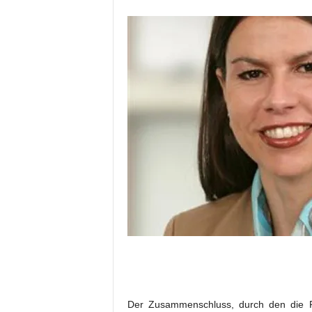
a
t
Der Zusammenschluss, durch den die 