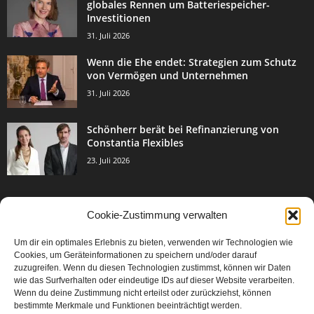
globales Rennen um Batteriespeicher-
Investitionen
31. Juli 2026
Wenn die Ehe endet: Strategien zum Schutz
von Vermögen und Unternehmen
31. Juli 2026
Schönherr berät bei Refinanzierung von
Constantia Flexibles
23. Juli 2026
Cookie-Zustimmung verwalten
BELIEBTE KATEGORIE
Um dir ein optimales Erlebnis zu bieten, verwenden wir Technologien wie
3002
Events & Success
Cookies, um Geräteinformationen zu speichern und/oder darauf
2067
zuzugreifen. Wenn du diesen Technologien zustimmst, können wir Daten
Breaking News
wie das Surfverhalten oder eindeutige IDs auf dieser Website verarbeiten.
1976
Aktuelles
Wenn du deine Zustimmung nicht erteilst oder zurückziehst, können
bestimmte Merkmale und Funktionen beeinträchtigt werden.
846
Featured Article