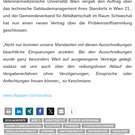
Veterinärmedizinische Universität Wien vergab den Auftrag über
das technische Gebäudemanagement ihres Standorts in Wien 21.,
und der Gemeindeverband für Abfallwirtschaft im Raum Schwechat
hat nun einen neuen Vertrag über die Problemstoffsammlung
geschlossen.
„
Nicht nur konnten unsere Mandanten mit diesen Ausschreibungen
beachtliche Einsparungen erzielen. Bei den Ausschreibungen
wurde ganz besonders Wert auf ausgewogene Verträge gelegt,
sodass wir uns auch über den reibungslosen Ablauf der
Vergabeverfahren ohne Verzögerungen, Einsprüche oder
Anfechtungen freuen können
„, so Keschmann.
www.dlapiper.com/austria
SCHLAGWORTE
AGB´S
ARBEITSRECHT
BINDER GRÖSSWANG
DIEMA COMMUNICATIONS
DLA PIPER
FINANZEN
FLORIAN KESCHMANN
GESELLSCHAFTSRECHT
GEWERBE
HAFTUNGSRECHT
INFORMATION
INSOLVENZ