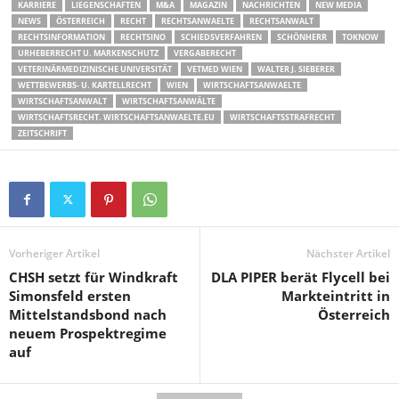
KARRIERE
LIEGENSCHAFTEN
M&A
MAGAZIN
NACHRICHTEN
NEW MEDIA
NEWS
ÖSTERREICH
RECHT
RECHTSANWAELTE
RECHTSANWALT
RECHTSINFORMATION
RECHTSINO
SCHIEDSVERFAHREN
SCHÖNHERR
TOKNOW
URHEBERRECHT U. MARKENSCHUTZ
VERGABERECHT
VETERINÄRMEDIZINISCHE UNIVERSITÄT
VETMED WIEN
WALTER J. SIEBERER
WETTBEWERBS- U. KARTELLRECHT
WIEN
WIRTSCHAFTSANWAELTE
WIRTSCHAFTSANWALT
WIRTSCHAFTSANWÄLTE
WIRTSCHAFTSRECHT. WIRTSCHAFTSANWAELTE.EU
WIRTSCHAFTSSTRAFRECHT
ZEITSCHRIFT
Vorheriger Artikel
Nächster Artikel
CHSH setzt für Windkraft
DLA PIPER berät Flycell bei
Simonsfeld ersten
Markteintritt in
Mittelstandsbond nach
Österreich
neuem Prospektregime
auf