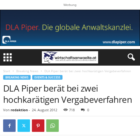
Werbung
Start
Breaking News
DLA Piper berät bei zwei hochkarätigen Vergabeverfahren
BREAKING NEWS
EVENTS & SUCCESS
DLA Piper berät bei zwei
hochkarätigen Vergabeverfahren
Von
redaktion
-
24. August 2012
718
0