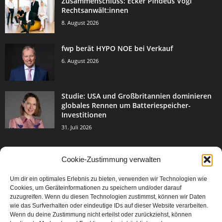
Zusammenschluss: Ecker Pindeus Vogl
Rechtsanwält:innen
8. August 2026
fwp berät HYPO NOE bei Verkauf
6. August 2026
Studie: USA und Großbritannien dominieren
globales Rennen um Batteriespeicher-
Investitionen
31. Juli 2026
Cookie-Zustimmung verwalten
BELIEBTE KATEGORIE
Um dir ein optimales Erlebnis zu bieten, verwenden wir Technologien wie
3004
Events & Success
Cookies, um Geräteinformationen zu speichern und/oder darauf
2067
zuzugreifen. Wenn du diesen Technologien zustimmst, können wir Daten
Breaking News
wie das Surfverhalten oder eindeutige IDs auf dieser Website verarbeiten.
1978
Aktuelles
Wenn du deine Zustimmung nicht erteilst oder zurückziehst, können