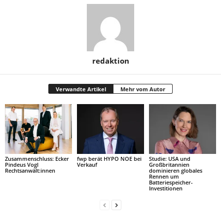
redaktion
Verwandte Artikel
Mehr vom Autor
Zusammenschluss: Ecker
fwp berät HYPO NOE bei
Studie: USA und
Pindeus Vogl
Verkauf
Großbritannien
Rechtsanwält:innen
dominieren globales
Rennen um
Batteriespeicher-
Investitionen