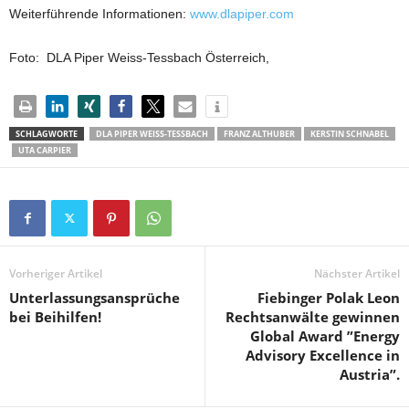
Weiterführende Informationen:
www.dlapiper.com
Foto: DLA Piper Weiss-Tessbach Österreich,
SCHLAGWORTE
DLA PIPER WEISS-TESSBACH
FRANZ ALTHUBER
KERSTIN SCHNABEL
UTA CARPIER
Vorheriger Artikel
Nächster Artikel
Unterlassungsansprüche
Fiebinger Polak Leon
bei Beihilfen!
Rechtsanwälte gewinnen
Global Award ”Energy
Advisory Excellence in
Austria”.