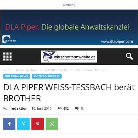
Werbung
Start
Breaking News
DLA PIPER WEISS-TESSBACH berät BROTHER
BREAKING NEWS
EVENTS & SUCCESS
DLA PIPER WEISS-TESSBACH berät
BROTHER
Von
redaktion
-
10. Juni 2010
402
0