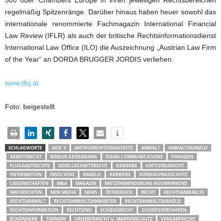
500 oder Chambers Europe in ihren jeweiligen Rechtsbereichen
regelmäßig Spitzenränge. Darüber hinaus haben heuer sowohl das
internationale renommierte Fachmagazin International Financial
Law Review (IFLR) als auch der britische Rechtsinformationsdienst
International Law Office (ILO) die Auszeichnung „Austrian Law Firm
of the Year“ an DORDA BRUGGER JORDIS verliehen.
www.dbj.at
Foto: beigestellt
SCHLAGWORTE
AGB´S
ANTIKORRUPTIONSGESETZ
ANWALT
ANWALTSKANZLEI
ARBEITSRECHT
BINDER GRÖSSWANG
DIEMA COMMUNICATIONS
FINANZEN
FLUGGASTRECHTE
GESELLSCHAFTSRECHT
GEWERBE
HAFTUNGSRECHT
INFORMATION
INSOLVENZ
KANZLEI
KARRIERE
KÜNDIGUNGSSCHUTZ
LIEGENSCHAFTEN
M&A
MAGAZIN
MIETZINSMINDERUNG RÜCKWIRKEND
NACHRICHTEN
NEW MEDIA
NEWS
ÖSTERREICH
RECHT
RECHTSANWAELTE
RECHTSANWALT
RECHTSANWALTSANWÄRTER
RECHTSANWALTSKANZLEI
RECHTSINFORMATION
RECHTSINO
SCHIEDSRECHT
SCHIEDSVERFAHREN
SCHÖNHERR
TOKNOW
URHEBERRECHT U. MARKENSCHUTZ
VERGABERECHT