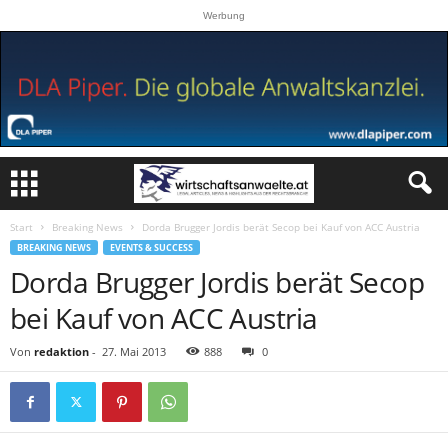
Werbung
Start
Breaking News
Dorda Brugger Jordis berät Secop bei Kauf von ACC Austria
BREAKING NEWS
EVENTS & SUCCESS
Dorda Brugger Jordis berät Secop
bei Kauf von ACC Austria
Von
redaktion
-
27. Mai 2013
888
0