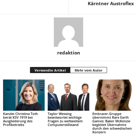
Kärntner Austroflex
redaktion
Verwandte Artikel
Mehr vom Autor
Kanzlei Christina Toth
Taylor Wessing
Embracer-Gruppe
berät KSV 1919 bei
beantwortet wichtige
übernimmt Rare Earth
Ausgliederung des
Fragen zu weltweitem
Games: Baker McKenzie
Profibetriebs
Computerstillstand
begleitet Übernahme
durch den schwedischen
Konzern