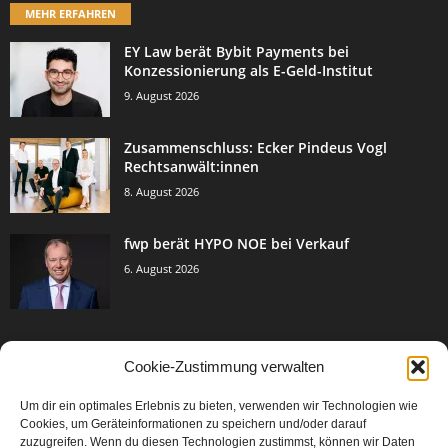
MEHR ERFAHREN
EY Law berät Bybit Payments bei
Konzessionierung als E-Geld-Institut
9. August 2026
Zusammenschluss: Ecker Pindeus Vogl
Rechtsanwält:innen
8. August 2026
fwp berät HYPO NOE bei Verkauf
6. August 2026
Cookie-Zustimmung verwalten
BELIEBTE KATEGORIE
Um dir ein optimales Erlebnis zu bieten, verwenden wir Technologien wie
3005
Events & Success
Cookies, um Geräteinformationen zu speichern und/oder darauf
2067
zuzugreifen. Wenn du diesen Technologien zustimmst, können wir Daten
Breaking News