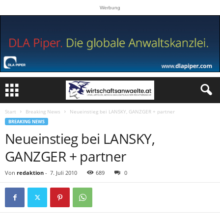
Werbung
Start
Breaking News
Neueinstieg bei LANSKY, GANZGER + partner
BREAKING NEWS
Neueinstieg bei LANSKY,
GANZGER + partner
Von
redaktion
-
7. Juli 2010
689
0