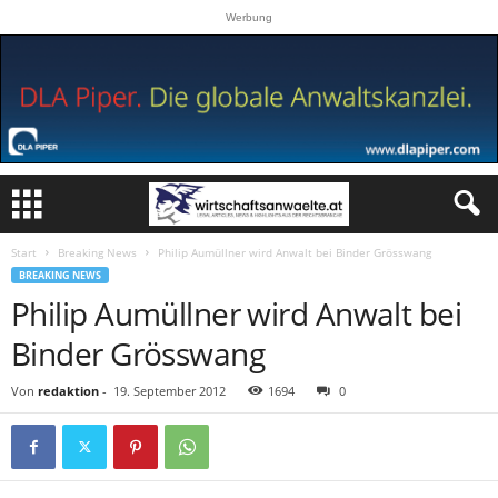
Werbung
Start
Breaking News
Philip Aumüllner wird Anwalt bei Binder Grösswang
BREAKING NEWS
Philip Aumüllner wird Anwalt bei
Binder Grösswang
Von
redaktion
-
19. September 2012
1694
0