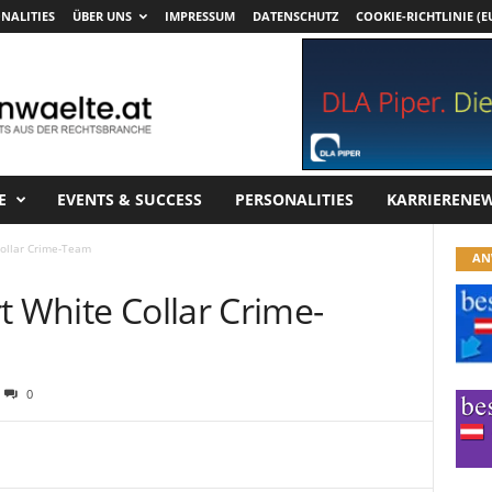
NALITIES
ÜBER UNS
IMPRESSUM
DATENSCHUTZ
COOKIE-RICHTLINIE (E
E
EVENTS & SUCCESS
PERSONALITIES
KARRIERENE
Collar Crime-Team
AN
t White Collar Crime-
0