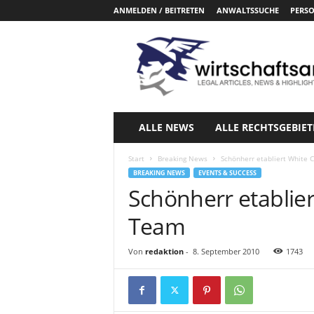
ANMELDEN / BEITRETEN
ANWALTSSUCHE
PERSO
W
i
r
t
s
c
h
ALLE NEWS
ALLE RECHTSGEBIET
a
f
Start
Breaking News
Schönherr etabliert White 
t
BREAKING NEWS
EVENTS & SUCCESS
s
Schönherr etablier
a
n
Team
w
a
Von
redaktion
-
8. September 2010
1743
e
l
t
e
.