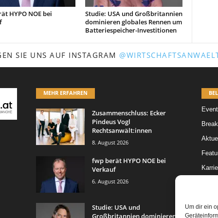
rät HYPO NOE bei
Studie: USA und Großbritannien
f
dominieren globales Rennen um
Batteriespeicher-Investitionen
GEN SIE UNS AUF INSTAGRAM
@WIRTSCHAFTSANWAELT
MEHR ERFAHREN
BEL
Event
Zusammenschluss: Ecker
Pindeus Vogl
Break
Rechtsanwält:innen
Aktue
8. August 2026
Featur
fwp berät HYPO NOE bei
Karrie
Verkauf
6. August 2026
Legal 
Leitar
Studie: USA und
Um dir ein o
Großbritannien dominieren
Geräteinfor