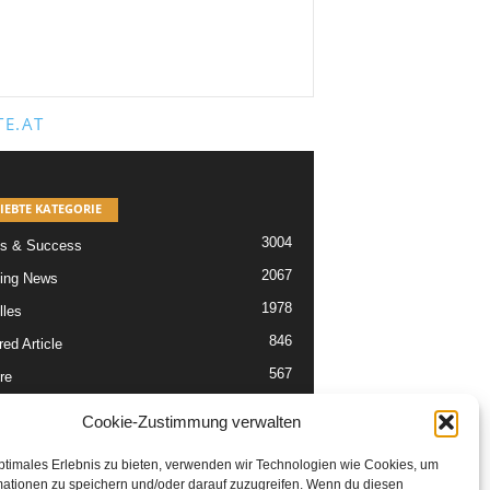
E.AT
IEBTE KATEGORIE
3004
s & Success
2067
ing News
1978
lles
846
ed Article
567
re
302
Articles
Cookie-Zustimmung verwalten
229
tikel
ptimales Erlebnis zu bieten, verwenden wir Technologien wie Cookies, um
mationen zu speichern und/oder darauf zuzugreifen. Wenn du diesen