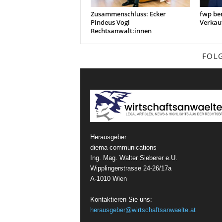
Zusammenschluss: Ecker
fwp be
Pindeus Vogl
Verkau
Rechtsanwält:innen
FOL
Herausgeber:
diema communications
Ing. Mag. Walter Sieberer e.U.
Wipplingerstrasse 24-26/17a
A-1010 Wien
Kontaktieren Sie uns:
herausgeber@wirtschaftsanwaelte.at