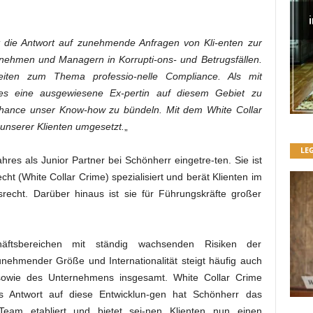
 die Antwort auf zunehmende Anfragen von Kli-enten zur
rnehmen und Managern in Korrupti-ons- und Betrugsfällen.
eiten zum Thema professio-nelle Compliance. Als mit
es eine ausgewiesene Ex-pertin auf diesem Gebiet zu
Chance unser Know-how zu bündeln. Mit dem White Collar
unserer Klienten umgesetzt.
„
LE
hres als Junior Partner bei Schönherr eingetre-ten. Sie ist
cht (White Collar Crime) spezialisiert und berät Klienten im
srecht. Darüber hinaus ist sie für Führungskräfte großer
ftsbereichen mit ständig wachsenden Risiken der
zunehmender Größe und Internationalität steigt häufig auch
owie des Unternehmens insgesamt. White Collar Crime
ls Antwort auf diese Entwicklun-gen hat Schönherr das
eam etabliert und bietet sei-nen Klienten nun einen