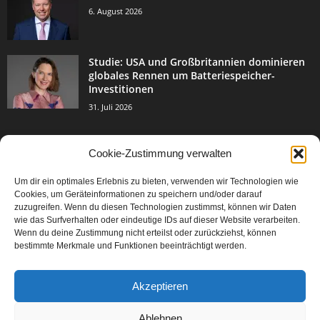
6. August 2026
Studie: USA und Großbritannien dominieren
globales Rennen um Batteriespeicher-
Investitionen
31. Juli 2026
Cookie-Zustimmung verwalten
BELIEBTE KATEGORIE
Um dir ein optimales Erlebnis zu bieten, verwenden wir Technologien wie
3004
Events & Success
Cookies, um Geräteinformationen zu speichern und/oder darauf
2067
zuzugreifen. Wenn du diesen Technologien zustimmst, können wir Daten
Breaking News
wie das Surfverhalten oder eindeutige IDs auf dieser Website verarbeiten.
1978
Aktuelles
Wenn du deine Zustimmung nicht erteilst oder zurückziehst, können
bestimmte Merkmale und Funktionen beeinträchtigt werden.
846
Featured Article
567
Karriere
Akzeptieren
302
Legal Articles
229
Leitartikel
Ablehnen