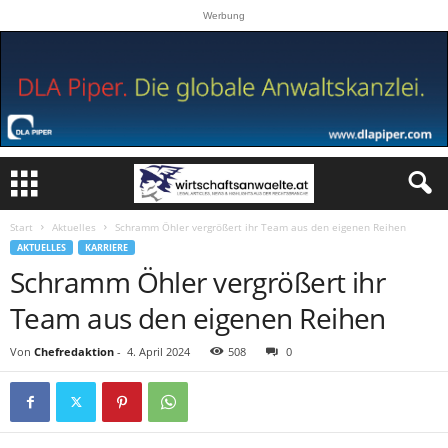
Werbung
Start
Aktuelles
Schramm Öhler vergrößert ihr Team aus den eigenen Reihen
AKTUELLES
KARRIERE
Schramm Öhler vergrößert ihr
Team aus den eigenen Reihen
Von
Chefredaktion
-
4. April 2024
508
0