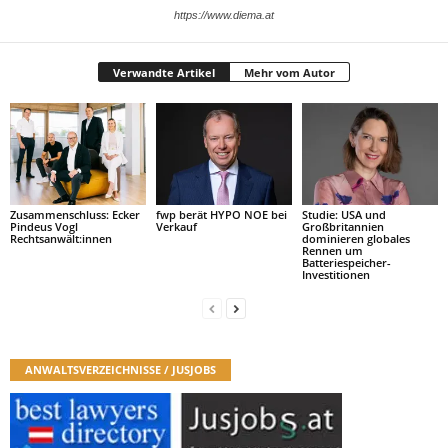
https://www.diema.at
Verwandte Artikel
Mehr vom Autor
Zusammenschluss: Ecker
fwp berät HYPO NOE bei
Studie: USA und
Pindeus Vogl
Verkauf
Großbritannien
Rechtsanwält:innen
dominieren globales
Rennen um
Batteriespeicher-
Investitionen
ANWALTSVERZEICHNISSE / JUSJOBS