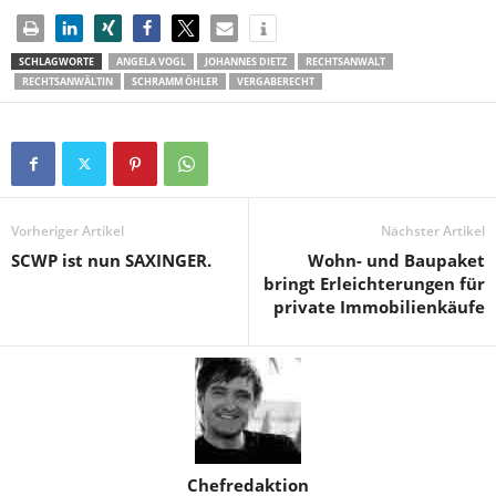
SCHLAGWORTE
ANGELA VOGL
JOHANNES DIETZ
RECHTSANWALT
RECHTSANWÄLTIN
SCHRAMM ÖHLER
VERGABERECHT
Vorheriger Artikel
Nächster Artikel
SCWP ist nun SAXINGER.
Wohn- und Baupaket
bringt Erleichterungen für
private Immobilienkäufe
Chefredaktion