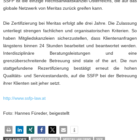
SSFP ist die einzige Rechtsanwaltskanzlei Österreichs, die auf das
globale Netzwerk von Meritas zurück greifen kann.
Die Zertifizierung bei Meritas erfolgt alle drei Jahre. Die Zulassung
unterliegt strengen fachlichen und organisatorischen Kriterien. So
haben Mitgliedskanzleien sicherzustellen, dass Klientenanfragen
längstens binnen 24 Stunden bearbeitet und beantwortet werden.
Interdisziplinäre Beratungsleistungen und eine
grenzüberschreitende Betreuung sind state of the art. Die nun
stattgefundene Rezertifizierung bestätigt erneut die hohen
Qualitäts- und Servicestandards, auf die SSFP bei der Betreuung
ihrer Klienten seit jeher setzt.
http://www.ssfp-law.at
Foto: Hannes Füreder, beigestellt
SCHLAGWORTE
HANNES FÜREDER
MERITAS LAW FIRMS
SSFP