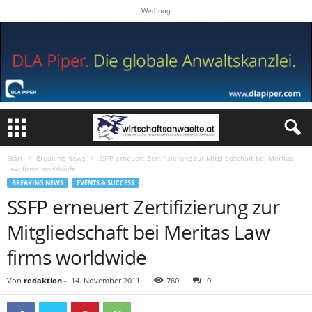
Werbung
Start
Breaking News
SSFP erneuert Zertifizierung zur Mitgliedschaft bei Meritas
Law firms worldwide
BREAKING NEWS
EVENTS & SUCCESS
SSFP erneuert Zertifizierung zur
Mitgliedschaft bei Meritas Law
firms worldwide
Von
redaktion
-
14. November 2011
760
0