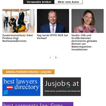
Verwandte Artikel
Mehr vom Autor
Zusammenschluss: Ecker
fwp berät HYPO NOE bei
Studie: USA und
Pindeus Vogl
Verkauf
Großbritannien
Rechtsanwält:innen
dominieren globales
Rennen um
Batteriespeicher-
Investitionen
ANWALTSVERZEICHNISSE / JUSJOBS