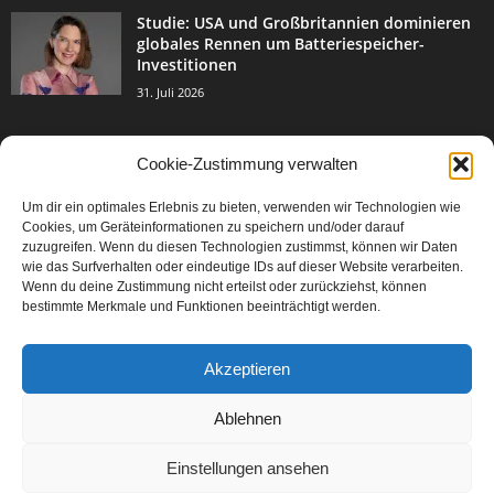
Studie: USA und Großbritannien dominieren
globales Rennen um Batteriespeicher-
Investitionen
31. Juli 2026
Cookie-Zustimmung verwalten
BELIEBTE KATEGORIE
Um dir ein optimales Erlebnis zu bieten, verwenden wir Technologien wie
3004
Events & Success
Cookies, um Geräteinformationen zu speichern und/oder darauf
2067
zuzugreifen. Wenn du diesen Technologien zustimmst, können wir Daten
Breaking News
wie das Surfverhalten oder eindeutige IDs auf dieser Website verarbeiten.
1978
Aktuelles
Wenn du deine Zustimmung nicht erteilst oder zurückziehst, können
bestimmte Merkmale und Funktionen beeinträchtigt werden.
846
Featured Article
567
Karriere
Akzeptieren
302
Legal Articles
229
Leitartikel
Ablehnen
Einstellungen ansehen