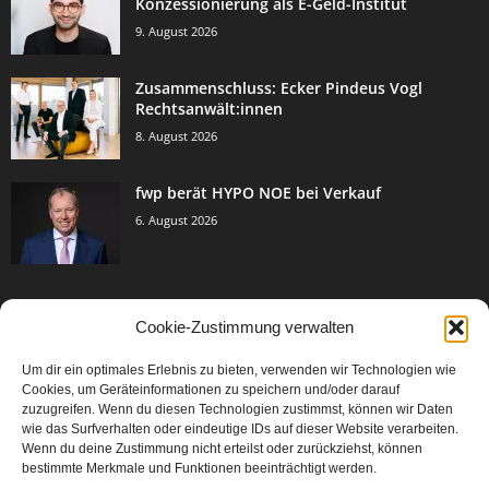
Konzessionierung als E-Geld-Institut
9. August 2026
Zusammenschluss: Ecker Pindeus Vogl
Rechtsanwält:innen
8. August 2026
fwp berät HYPO NOE bei Verkauf
6. August 2026
Cookie-Zustimmung verwalten
BELIEBTE KATEGORIE
Um dir ein optimales Erlebnis zu bieten, verwenden wir Technologien wie
3005
Events & Success
Cookies, um Geräteinformationen zu speichern und/oder darauf
2067
zuzugreifen. Wenn du diesen Technologien zustimmst, können wir Daten
Breaking News
wie das Surfverhalten oder eindeutige IDs auf dieser Website verarbeiten.
1979
Aktuelles
Wenn du deine Zustimmung nicht erteilst oder zurückziehst, können
bestimmte Merkmale und Funktionen beeinträchtigt werden.
846
Featured Article