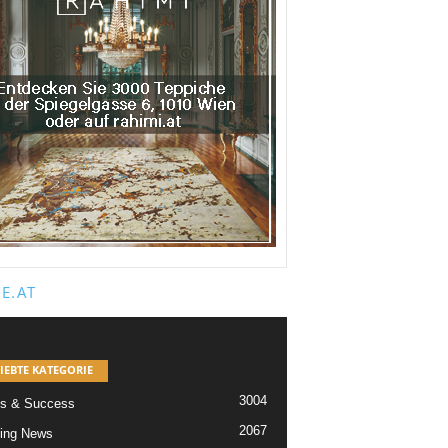
E.AT
IEBTE KATEGORIE
3004
s & Success
2067
ing News