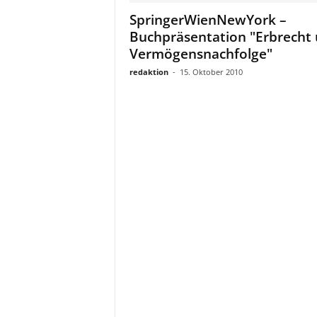
a
SpringerWienNewYork –
t
Buchpräsentation "Erbrecht
Vermögensnachfolge"
redaktion
-
15. Oktober 2010