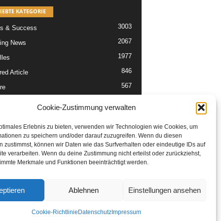
IEBTE KATEGORIE
3003
s & Success
2067
ing News
1977
lles
846
ed Article
567
re
302
Articles
Cookie-Zustimmung verwalten
229
tikel
ptimales Erlebnis zu bieten, verwenden wir Technologien wie Cookies, um
mationen zu speichern und/oder darauf zuzugreifen. Wenn du diesen
 zustimmst, können wir Daten wie das Surfverhalten oder eindeutige IDs auf
te verarbeiten. Wenn du deine Zustimmung nicht erteilst oder zurückziehst,
immte Merkmale und Funktionen beeinträchtigt werden.
eptieren
Ablehnen
Einstellungen ansehen
Cookie-Richtlinie
Datenschutz
Impressum