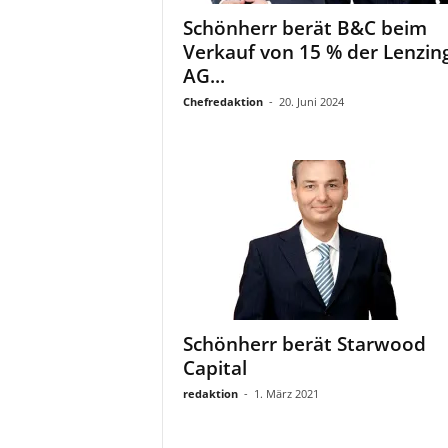
a
Schönherr berät B&C beim
t
Verkauf von 15 % der Lenzin
AG...
Chefredaktion
-
20. Juni 2024
Schönherr berät Starwood
Capital
redaktion
-
1. März 2021