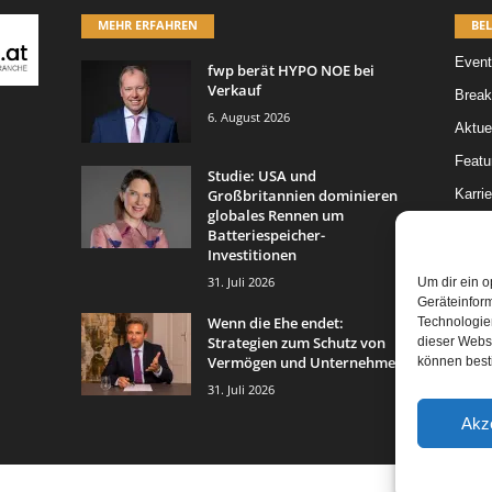
MEHR ERFAHREN
BEL
Event
fwp berät HYPO NOE bei
Verkauf
Break
6. August 2026
Aktue
Featur
Studie: USA und
Großbritannien dominieren
Karrie
globales Rennen um
Legal 
Batteriespeicher-
Investitionen
Leitar
31. Juli 2026
Um dir ein o
Geräteinfor
Wenn die Ehe endet:
Technologien
Strategien zum Schutz von
dieser Websi
Vermögen und Unternehmen
können best
31. Juli 2026
Akz