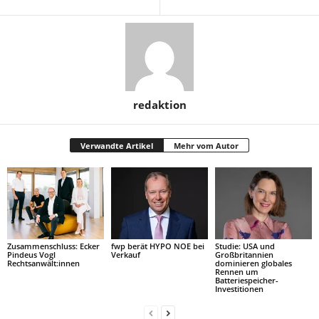
redaktion
Verwandte Artikel
Mehr vom Autor
Zusammenschluss: Ecker
fwp berät HYPO NOE bei
Studie: USA und
Pindeus Vogl
Verkauf
Großbritannien
Rechtsanwält:innen
dominieren globales
Rennen um
Batteriespeicher-
Investitionen