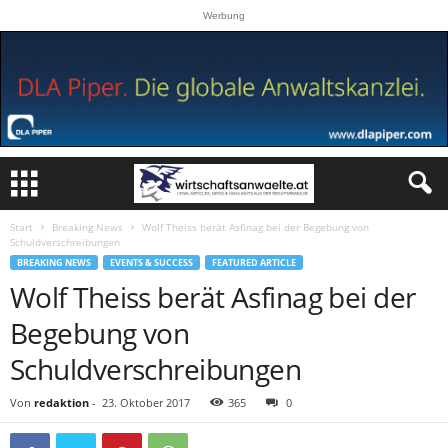
Werbung
Start
Breaking News
Wolf Theiss berät Asfinag bei der Begebung von
Schuldverschreibungen
BREAKING NEWS
EVENTS & SUCCESS
FEATURED ARTICLE
Wolf Theiss berät Asfinag bei der
Begebung von
Schuldverschreibungen
Von
redaktion
-
23. Oktober 2017
365
0