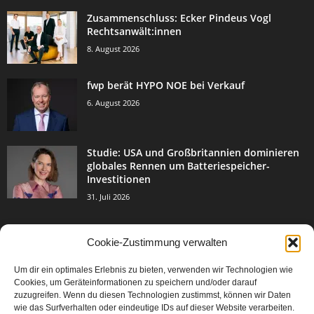
Zusammenschluss: Ecker Pindeus Vogl
Rechtsanwält:innen
8. August 2026
fwp berät HYPO NOE bei Verkauf
6. August 2026
Studie: USA und Großbritannien dominieren
globales Rennen um Batteriespeicher-
Investitionen
31. Juli 2026
Cookie-Zustimmung verwalten
BELIEBTE KATEGORIE
Um dir ein optimales Erlebnis zu bieten, verwenden wir Technologien wie
3004
Events & Success
Cookies, um Geräteinformationen zu speichern und/oder darauf
2067
zuzugreifen. Wenn du diesen Technologien zustimmst, können wir Daten
Breaking News
wie das Surfverhalten oder eindeutige IDs auf dieser Website verarbeiten.