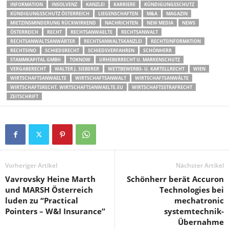
INFORMATION
INSOLVENZ
KANZLEI
KARRIERE
KÜNDIGUNGSSCHUTZ
KÜNDIGUNGSSCHUTZ ÖSTERREICH
LIEGENSCHAFTEN
M&A
MAGAZIN
MIETZINSMINDERUNG RÜCKWIRKEND
NACHRICHTEN
NEW MEDIA
NEWS
ÖSTERREICH
RECHT
RECHTSANWAELTE
RECHTSANWALT
RECHTSANWALTSANWÄRTER
RECHTSANWALTSKANZLEI
RECHTSINFORMATION
RECHTSINO
SCHIEDSRECHT
SCHIEDSVERFAHREN
SCHÖNHERR
STAMMKAPITAL GMBH
TOKNOW
URHEBERRECHT U. MARKENSCHUTZ
VERGABERECHT
WALTER J. SIEBERER
WETTBEWERBS- U. KARTELLRECHT
WIEN
WIRTSCHAFTSANWAELTE
WIRTSCHAFTSANWALT
WIRTSCHAFTSANWÄLTE
WIRTSCHAFTSRECHT. WIRTSCHAFTSANWAELTE.EU
WIRTSCHAFTSSTRAFRECHT
ZEITSCHRIFT
Vorheriger Artikel
Nächster Artikel
Vavrovsky Heine Marth
Schönherr berät Accuron
und MARSH Österreich
Technologies bei
luden zu “Practical
mechatronic
Pointers – W&I Insurance”
systemtechnik-
Übernahme