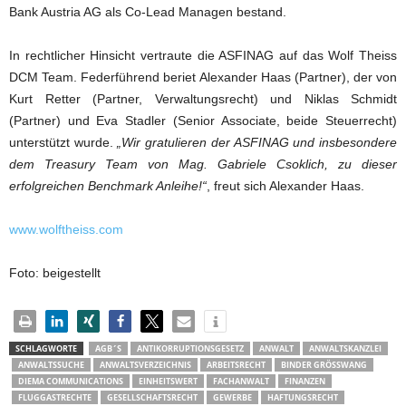
Bank Austria AG als Co-Lead Managen bestand.
In rechtlicher Hinsicht vertraute die ASFINAG auf das Wolf Theiss
DCM Team. Federführend beriet Alexander Haas (Partner), der von
Kurt Retter (Partner, Verwaltungsrecht) und Niklas Schmidt
(Partner) und Eva Stadler (Senior Associate, beide Steuerrecht)
unterstützt wurde.
„Wir gratulieren der ASFINAG und insbesondere
dem Treasury Team von Mag. Gabriele Csoklich, zu dieser
erfolgreichen Benchmark Anleihe!“
, freut sich Alexander Haas.
www.wolftheiss.com
Foto: beigestellt
SCHLAGWORTE
AGB´S
ANTIKORRUPTIONSGESETZ
ANWALT
ANWALTSKANZLEI
ANWALTSSUCHE
ANWALTSVERZEICHNIS
ARBEITSRECHT
BINDER GRÖSSWANG
DIEMA COMMUNICATIONS
EINHEITSWERT
FACHANWALT
FINANZEN
FLUGGASTRECHTE
GESELLSCHAFTSRECHT
GEWERBE
HAFTUNGSRECHT