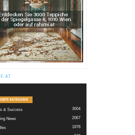
E.AT
IEBTE KATEGORIE
3004
s & Success
2067
ing News
1978
lles