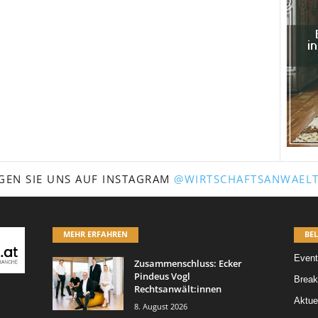
GEN SIE UNS AUF INSTAGRAM
@WIRTSCHAFTSANWAELT
MEHR ERFAHREN
BEL
Event
Zusammenschluss: Ecker
Pindeus Vogl
Break
Rechtsanwält:innen
Aktue
8. August 2026