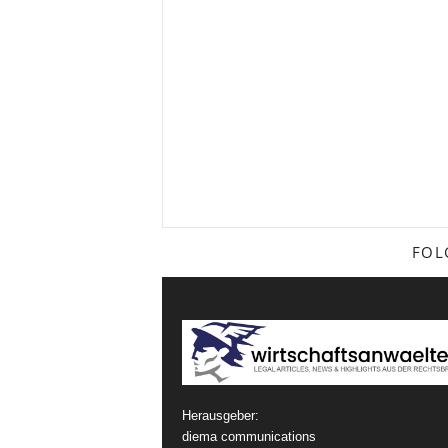
FOL
Herausgeber:
diema communications