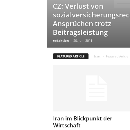
CZ: Verlust von
a
t
sozialversicherungsrec
Ansprüchen trotz
Beitragsleistung
redaktion
-
20. Juni 2011
FEATURED ARTICLE
Start
Featured Article
Iran im Blickpunkt der
Wirtschaft