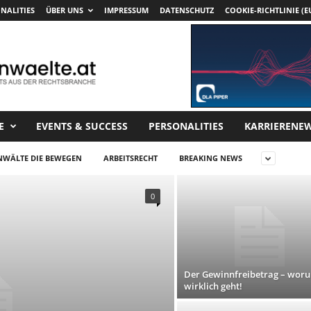
NALITIES
ÜBER UNS
IMPRESSUM
DATENSCHUTZ
COOKIE-RICHTLINIE (E
E
EVENTS & SUCCESS
PERSONALITIES
KARRIERENE
NWÄLTE DIE BEWEGEN
ARBEITSRECHT
BREAKING NEWS
0
Der Gewinnfreibetrag – woru
wirklich geht!