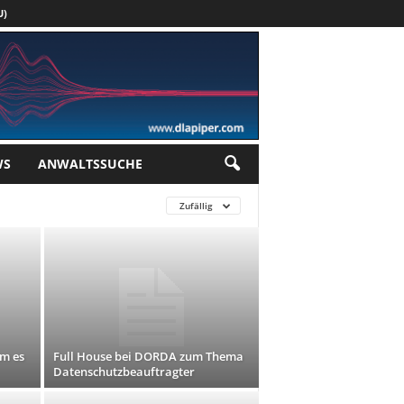
U)
Werbung
WS
ANWALTSSUCHE
Zufällig
m es
Full House bei DORDA zum Thema
Datenschutzbeauftragter