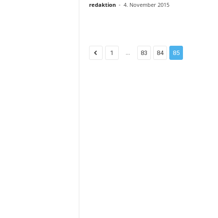
redaktion
-
4. November 2015
...
1
83
84
85