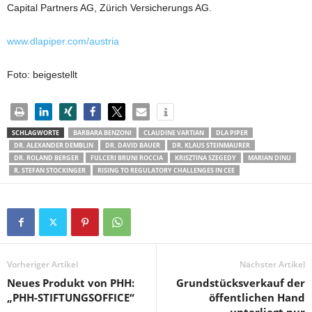
Capital Partners AG, Zürich Versicherungs AG.
www.dlapiper.com/austria
Foto: beigestellt
SCHLAGWORTE
BARBARA BENZONI
CLAUDINE VARTIAN
DLA PIPER
DR. ALEXANDER DEMBLIN
DR. DAVID BAUER
DR. KLAUS STEINMAURER
DR. ROLAND BERGER
FULCERI BRUNI ROCCIA
KRISZTINA SZEGEDY
MARIAN DINU
R. STEFAN STOCKINGER
RISING TO REGULATORY CHALLENGES IN CEE
Vorheriger Artikel
Nächster Artikel
Neues Produkt von PHH:
Grundstücksverkauf der
„PHH-STIFTUNGSOFFICE“
öffentlichen Hand
unterliegt nur