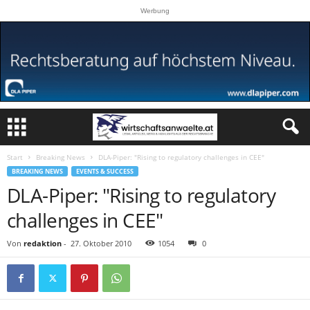
Werbung
Start
Breaking News
DLA-Piper: "Rising to regulatory challenges in CEE"
BREAKING NEWS
EVENTS & SUCCESS
DLA-Piper: "Rising to regulatory
challenges in CEE"
Von
redaktion
-
27. Oktober 2010
1054
0