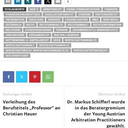
SCHLAGWORTE
AGB´S
ARBEITSRECHT
DIEMA COMMUNICATIONS
FINANZEN
FINANZIERUNGSBOUTIQUE
GESELLSCHAFTSRECHT
GEWERBE
HAFTUNGSRECHT
INFORMATION
INSOLVENZ
KARRIERE
LIEGENSCHAFTEN
M&A
NEW MEDIA
ÖSTERREICH
RECHT
RECHTSANWAELTE
RECHTSANWALT
RECHTSINFORMATION
RECHTSINO
SCHIEDSVERFAHREN
TOKNOW
URHEBERRECHT U. MARKENSCHUTZ
UWE RAUTNER
VERGABERECHT
WALTER J. SIEBERER
WETTBEWERBS- U. KARTELLRECHT
WIEN
WIRTSCHAFTSANWAELTE
WIRTSCHAFTSANWALT
WIRTSCHAFTSANWÄLTE
WIRTSCHAFTSRECHT. WIRTSCHAFTSANWAELTE.EU
WIRTSCHAFTSSTRAFRECHT
WOLFRAM HUBER
Vorheriger Artikel
Nächster Artikel
Verleihung des
Dr. Markus Schifferl wurde
Berufstitels „Professor“ an
in das Beratergremium
Christian Hauer
der Young Austrian
Arbitration Practitioners
gewählt.