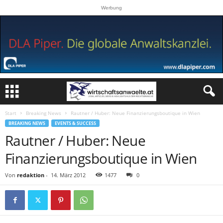
Werbung
Start
Breaking News
Rautner / Huber: Neue Finanzierungsboutique in Wien
BREAKING NEWS
EVENTS & SUCCESS
Rautner / Huber: Neue
Finanzierungsboutique in Wien
Von
redaktion
-
14. März 2012
1477
0