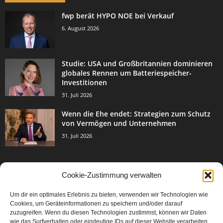
fwp berät HYPO NOE bei Verkauf
6. August 2026
Studie: USA und Großbritannien dominieren
globales Rennen um Batteriespeicher-
Investitionen
31. Juli 2026
Wenn die Ehe endet: Strategien zum Schutz
von Vermögen und Unternehmen
31. Juli 2026
Cookie-Zustimmung verwalten
BELIEBTE KATEGORIE
Um dir ein optimales Erlebnis zu bieten, verwenden wir Technologien wie
3003
Events & Success
Cookies, um Geräteinformationen zu speichern und/oder darauf
2067
zuzugreifen. Wenn du diesen Technologien zustimmst, können wir Daten
Breaking News
wie das Surfverhalten oder eindeutige IDs auf dieser Website verarbeiten.