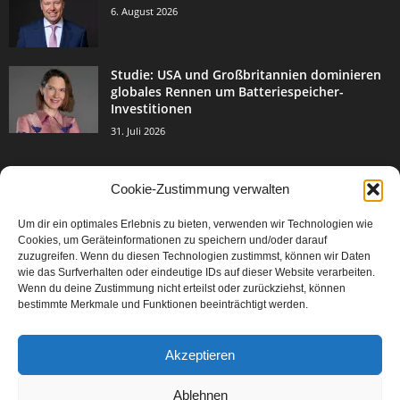
6. August 2026
Studie: USA und Großbritannien dominieren
globales Rennen um Batteriespeicher-
Investitionen
31. Juli 2026
Cookie-Zustimmung verwalten
BELIEBTE KATEGORIE
Um dir ein optimales Erlebnis zu bieten, verwenden wir Technologien wie
3004
Events & Success
Cookies, um Geräteinformationen zu speichern und/oder darauf
2067
zuzugreifen. Wenn du diesen Technologien zustimmst, können wir Daten
Breaking News
wie das Surfverhalten oder eindeutige IDs auf dieser Website verarbeiten.
1978
Aktuelles
Wenn du deine Zustimmung nicht erteilst oder zurückziehst, können
bestimmte Merkmale und Funktionen beeinträchtigt werden.
846
Featured Article
567
Karriere
Akzeptieren
302
Legal Articles
229
Leitartikel
Ablehnen