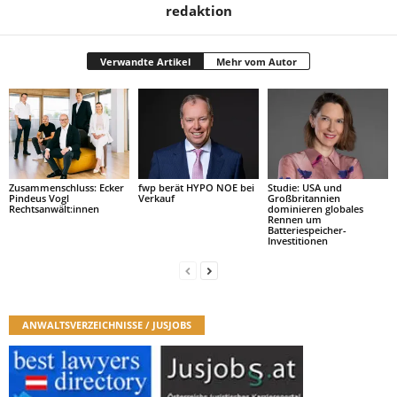
redaktion
Verwandte Artikel
Mehr vom Autor
Zusammenschluss: Ecker
fwp berät HYPO NOE bei
Studie: USA und
Pindeus Vogl
Verkauf
Großbritannien
Rechtsanwält:innen
dominieren globales
Rennen um
Batteriespeicher-
Investitionen
ANWALTSVERZEICHNISSE / JUSJOBS