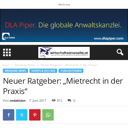
Werbung
Start
Breaking News
Neuer Ratgeber: „Mietrecht in der Praxis“
BREAKING NEWS
EVENTS & SUCCESS
PUBLIKATIONEN
Neuer Ratgeber: „Mietrecht in der
Praxis“
Von
redaktion
-
7. Juni 2017
912
0