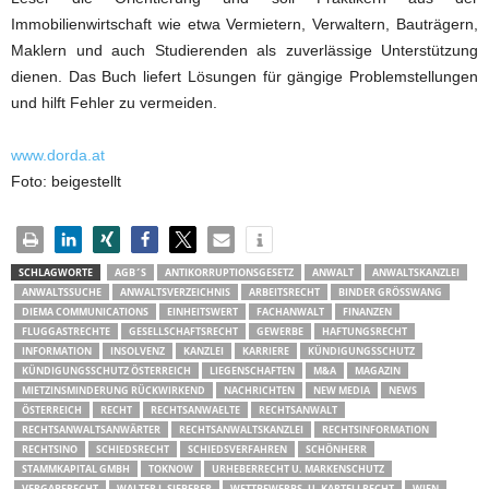
Immobilienwirtschaft wie etwa Vermietern, Verwaltern, Bauträgern,
Maklern und auch Studierenden als zuverlässige Unterstützung
dienen. Das Buch liefert Lösungen für gängige Problemstellungen
und hilft Fehler zu vermeiden.
www.dorda.at
Foto: beigestellt
SCHLAGWORTE
AGB´S
ANTIKORRUPTIONSGESETZ
ANWALT
ANWALTSKANZLEI
ANWALTSSUCHE
ANWALTSVERZEICHNIS
ARBEITSRECHT
BINDER GRÖSSWANG
DIEMA COMMUNICATIONS
EINHEITSWERT
FACHANWALT
FINANZEN
FLUGGASTRECHTE
GESELLSCHAFTSRECHT
GEWERBE
HAFTUNGSRECHT
INFORMATION
INSOLVENZ
KANZLEI
KARRIERE
KÜNDIGUNGSSCHUTZ
KÜNDIGUNGSSCHUTZ ÖSTERREICH
LIEGENSCHAFTEN
M&A
MAGAZIN
MIETZINSMINDERUNG RÜCKWIRKEND
NACHRICHTEN
NEW MEDIA
NEWS
ÖSTERREICH
RECHT
RECHTSANWAELTE
RECHTSANWALT
RECHTSANWALTSANWÄRTER
RECHTSANWALTSKANZLEI
RECHTSINFORMATION
RECHTSINO
SCHIEDSRECHT
SCHIEDSVERFAHREN
SCHÖNHERR
STAMMKAPITAL GMBH
TOKNOW
URHEBERRECHT U. MARKENSCHUTZ
VERGABERECHT
WALTER J. SIEBERER
WETTBEWERBS- U. KARTELLRECHT
WIEN