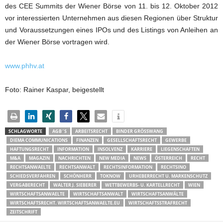
des CEE Summits der Wiener Börse von 11. bis 12. Oktober 2012
vor interessierten Unternehmen aus diesen Regionen über Struktur
und Voraussetzungen eines IPOs und des Listings von Anleihen an
der Wiener Börse vortragen wird.
www.phhv.at
Foto: Rainer Kaspar, beigestellt
SCHLAGWORTE
AGB´S
ARBEITSRECHT
BINDER GRÖSSWANG
DIEMA COMMUNICATIONS
FINANZEN
GESELLSCHAFTSRECHT
GEWERBE
HAFTUNGSRECHT
INFORMATION
INSOLVENZ
KARRIERE
LIEGENSCHAFTEN
M&A
MAGAZIN
NACHRICHTEN
NEW MEDIA
NEWS
ÖSTERREICH
RECHT
RECHTSANWAELTE
RECHTSANWALT
RECHTSINFORMATION
RECHTSINO
SCHIEDSVERFAHREN
SCHÖNHERR
TOKNOW
URHEBERRECHT U. MARKENSCHUTZ
VERGABERECHT
WALTER J. SIEBERER
WETTBEWERBS- U. KARTELLRECHT
WIEN
WIRTSCHAFTSANWAELTE
WIRTSCHAFTSANWALT
WIRTSCHAFTSANWÄLTE
WIRTSCHAFTSRECHT. WIRTSCHAFTSANWAELTE.EU
WIRTSCHAFTSSTRAFRECHT
ZEITSCHRIFT