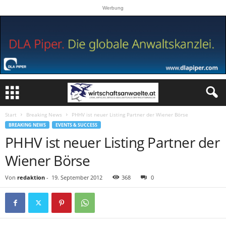
Werbung
Start
Breaking News
PHHV ist neuer Listing Partner der Wiener Börse
BREAKING NEWS
EVENTS & SUCCESS
PHHV ist neuer Listing Partner der
Wiener Börse
Von
redaktion
-
19. September 2012
368
0