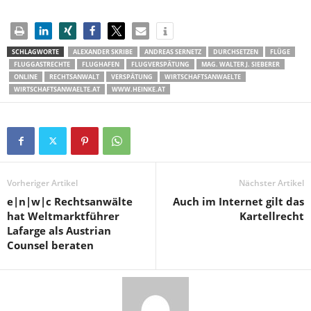
SCHLAGWORTE
ALEXANDER SKRIBE
ANDREAS SERNETZ
DURCHSETZEN
FLÜGE
FLUGGASTRECHTE
FLUGHAFEN
FLUGVERSPÄTUNG
MAG. WALTER J. SIEBERER
ONLINE
RECHTSANWALT
VERSPÄTUNG
WIRTSCHAFTSANWAELTE
WIRTSCHAFTSANWAELTE.AT
WWW.HEINKE.AT
Vorheriger Artikel
Nächster Artikel
e|n|w|c Rechtsanwälte
Auch im Internet gilt das
hat Weltmarktführer
Kartellrecht
Lafarge als Austrian
Counsel beraten