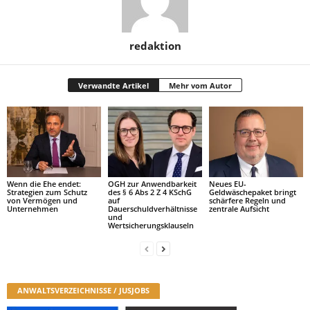
redaktion
Verwandte Artikel
Mehr vom Autor
Wenn die Ehe endet:
OGH zur Anwendbarkeit
Neues EU-
Strategien zum Schutz
des § 6 Abs 2 Z 4 KSchG
Geldwäschepaket bringt
von Vermögen und
auf
schärfere Regeln und
Unternehmen
Dauerschuldverhältnisse
zentrale Aufsicht
und
Wertsicherungsklauseln
ANWALTSVERZEICHNISSE / JUSJOBS