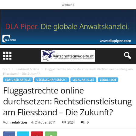
Werbung
Start
Featured Article
Fluggastrechte online durchsetzen: Rechtsdienstleistung am
Fliessband – Die Zukunft?
FEATURED ARTICLE
GESELLSCHAFTSRECHT
LEGAL ARTICLES
LEGAL TECH
Fluggastrechte online
durchsetzen: Rechtsdienstleistung
am Fliessband – Die Zukunft?
Von
redaktion
-
4. Oktober 2011
2024
0