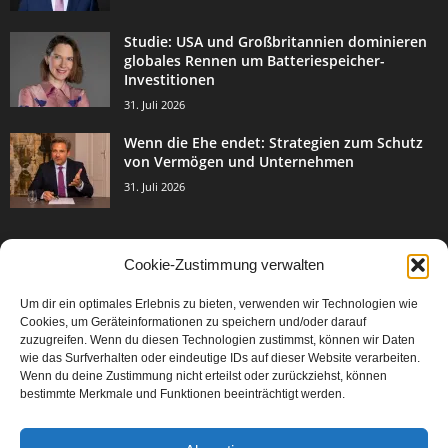
Studie: USA und Großbritannien dominieren
globales Rennen um Batteriespeicher-
Investitionen
31. Juli 2026
Wenn die Ehe endet: Strategien zum Schutz
von Vermögen und Unternehmen
31. Juli 2026
Cookie-Zustimmung verwalten
BELIEBTE KATEGORIE
Um dir ein optimales Erlebnis zu bieten, verwenden wir Technologien wie
3003
Events & Success
Cookies, um Geräteinformationen zu speichern und/oder darauf
2067
zuzugreifen. Wenn du diesen Technologien zustimmst, können wir Daten
Breaking News
wie das Surfverhalten oder eindeutige IDs auf dieser Website verarbeiten.
1977
Aktuelles
Wenn du deine Zustimmung nicht erteilst oder zurückziehst, können
bestimmte Merkmale und Funktionen beeinträchtigt werden.
846
Featured Article
567
Karriere