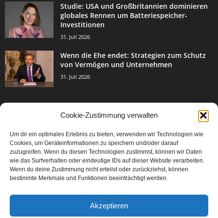
Studie: USA und Großbritannien dominieren
globales Rennen um Batteriespeicher-
Investitionen
31. Juli 2026
Wenn die Ehe endet: Strategien zum Schutz
von Vermögen und Unternehmen
31. Juli 2026
Cookie-Zustimmung verwalten
BELIEBTE KATEGORIE
Um dir ein optimales Erlebnis zu bieten, verwenden wir Technologien wie
3003
Events & Success
Cookies, um Geräteinformationen zu speichern und/oder darauf
2067
zuzugreifen. Wenn du diesen Technologien zustimmst, können wir Daten
Breaking News
wie das Surfverhalten oder eindeutige IDs auf dieser Website verarbeiten.
1977
Aktuelles
Wenn du deine Zustimmung nicht erteilst oder zurückziehst, können
bestimmte Merkmale und Funktionen beeinträchtigt werden.
846
Featured Article
567
Karriere
Akzeptieren
302
Legal Articles