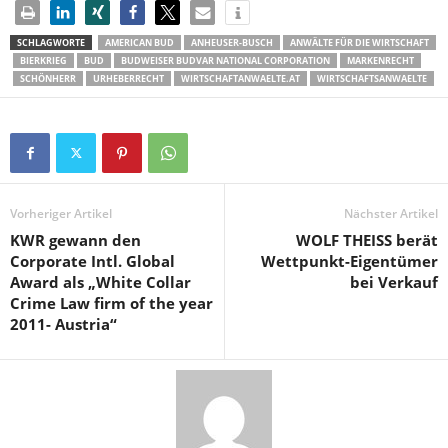
SCHLAGWORTE
AMERICAN BUD
ANHEUSER-BUSCH
ANWÄLTE FÜR DIE WIRTSCHAFT
BIERKRIEG
BUD
BUDWEISER BUDVAR NATIONAL CORPORATION
MARKENRECHT
SCHÖNHERR
URHEBERRECHT
WIRTSCHAFTANWAELTE.AT
WIRTSCHAFTSANWAELTE
Vorheriger Artikel
Nächster Artikel
KWR gewann den
WOLF THEISS berät
Corporate Intl. Global
Wettpunkt-Eigentümer
Award als „White Collar
bei Verkauf
Crime Law firm of the year
2011- Austria“