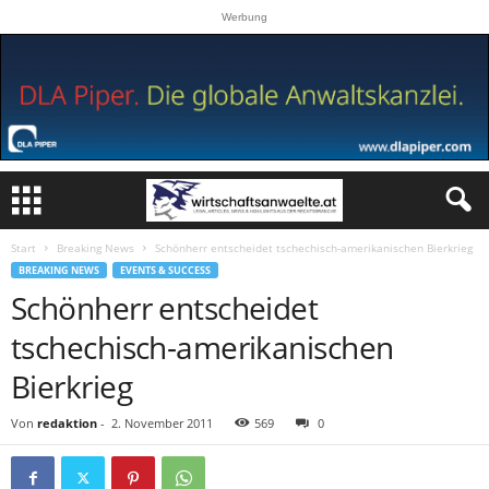
Werbung
Start
Breaking News
Schönherr entscheidet tschechisch-amerikanischen Bierkrieg
BREAKING NEWS
EVENTS & SUCCESS
Schönherr entscheidet
tschechisch-amerikanischen
Bierkrieg
Von
redaktion
-
2. November 2011
569
0