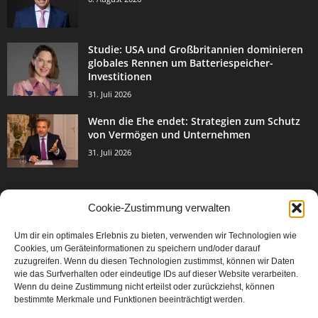
Studie: USA und Großbritannien dominieren
globales Rennen um Batteriespeicher-
Investitionen
31. Juli 2026
Wenn die Ehe endet: Strategien zum Schutz
von Vermögen und Unternehmen
31. Juli 2026
Cookie-Zustimmung verwalten
BELIEBTE KATEGORIE
Um dir ein optimales Erlebnis zu bieten, verwenden wir Technologien wie
3003
Events & Success
Cookies, um Geräteinformationen zu speichern und/oder darauf
2067
zuzugreifen. Wenn du diesen Technologien zustimmst, können wir Daten
Breaking News
wie das Surfverhalten oder eindeutige IDs auf dieser Website verarbeiten.
1977
Aktuelles
Wenn du deine Zustimmung nicht erteilst oder zurückziehst, können
bestimmte Merkmale und Funktionen beeinträchtigt werden.
846
Featured Article