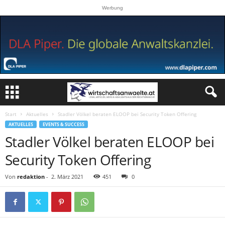
Werbung
Start
Aktuelles
Stadler Völkel beraten ELOOP bei Security Token Offering
AKTUELLES
EVENTS & SUCCESS
Stadler Völkel beraten ELOOP bei
Security Token Offering
Von
redaktion
-
2. März 2021
451
0