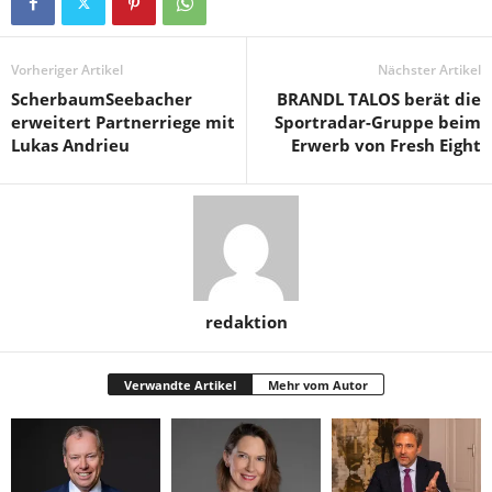
Vorheriger Artikel
Nächster Artikel
ScherbaumSeebacher
BRANDL TALOS berät die
erweitert Partnerriege mit
Sportradar-Gruppe beim
Lukas Andrieu
Erwerb von Fresh Eight
redaktion
Verwandte Artikel
Mehr vom Autor