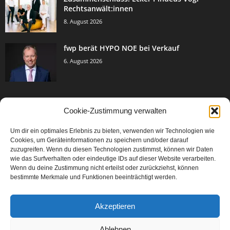
Rechtsanwält:innen
8. August 2026
fwp berät HYPO NOE bei Verkauf
6. August 2026
Cookie-Zustimmung verwalten
BELIEBTE KATEGORIE
Um dir ein optimales Erlebnis zu bieten, verwenden wir Technologien wie
3005
Events & Success
Cookies, um Geräteinformationen zu speichern und/oder darauf
2067
zuzugreifen. Wenn du diesen Technologien zustimmst, können wir Daten
Breaking News
wie das Surfverhalten oder eindeutige IDs auf dieser Website verarbeiten.
1979
Aktuelles
Wenn du deine Zustimmung nicht erteilst oder zurückziehst, können
bestimmte Merkmale und Funktionen beeinträchtigt werden.
846
Featured Article
567
Karriere
Akzeptieren
302
Legal Articles
229
Leitartikel
Ablehnen