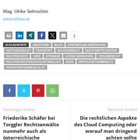
Mag. Ulrike Sehrschön
www.ehlaw.at
SCHLAGWORTE
ANLEITUNG
BUCH
EINSTWEILIGE VERFÜGUNG
HAFTUNGSRECHT
PRAXISTIPP
RECHTSANWALT
RECHTSMITTELFRISTEN
RECHTSSCHUTZ
SERIE
SPRINGER
ULRIKE SEHRSCHÖN
VERGABERECHT
WELCHER RECHTSSCHUTZ IST MÖGLICH
WIEN
WIRTSCHAFTSANWAELTE
WIRTSCHAFTSANWAELTE.AT
Vorheriger Artikel
Nächster Artikel
Friederike Schäfer bei
Die rechtlichen Aspekte
Torggler Rechtsanwälte
des Cloud Computing oder
nunmehr auch als
worauf man dringend
österreichische
achten sollte