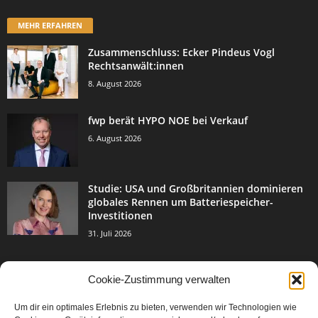
MEHR ERFAHREN
Zusammenschluss: Ecker Pindeus Vogl
Rechtsanwält:innen
8. August 2026
fwp berät HYPO NOE bei Verkauf
6. August 2026
Studie: USA und Großbritannien dominieren
globales Rennen um Batteriespeicher-
Investitionen
31. Juli 2026
Cookie-Zustimmung verwalten
BELIEBTE KATEGORIE
Um dir ein optimales Erlebnis zu bieten, verwenden wir Technologien wie
3004
Events & Success