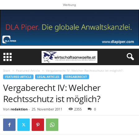
Werbung
Start
Featured Article
Vergaberecht IV: Welcher Rechtsschutz ist möglich?
FEATURED ARTICLE
LEGAL ARTICLES
VERGABERECHT
Vergaberecht IV: Welcher
Rechtsschutz ist möglich?
Von
redaktion
-
25. November 2011
2355
0