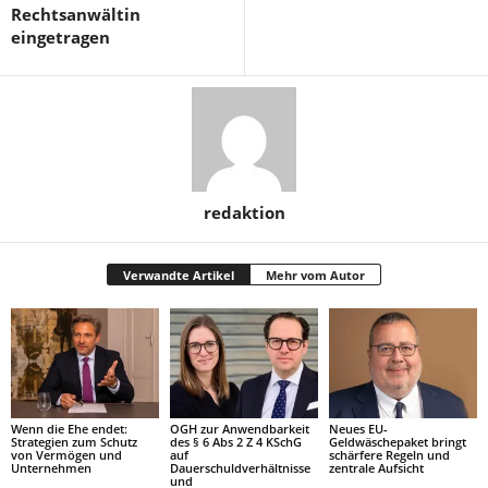
Rechtsanwältin
eingetragen
redaktion
Verwandte Artikel
Mehr vom Autor
Wenn die Ehe endet:
OGH zur Anwendbarkeit
Neues EU-
Strategien zum Schutz
des § 6 Abs 2 Z 4 KSchG
Geldwäschepaket bringt
von Vermögen und
auf
schärfere Regeln und
Unternehmen
Dauerschuldverhältnisse
zentrale Aufsicht
und