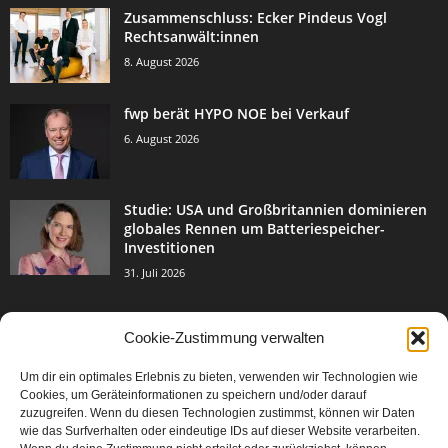
Zusammenschluss: Ecker Pindeus Vogl
Rechtsanwält:innen
8. August 2026
fwp berät HYPO NOE bei Verkauf
6. August 2026
Studie: USA und Großbritannien dominieren
globales Rennen um Batteriespeicher-
Investitionen
31. Juli 2026
Cookie-Zustimmung verwalten
BELIEBTE KATEGORIE
Um dir ein optimales Erlebnis zu bieten, verwenden wir Technologien wie
3004
Events & Success
Cookies, um Geräteinformationen zu speichern und/oder darauf
2067
zuzugreifen. Wenn du diesen Technologien zustimmst, können wir Daten
Breaking News
wie das Surfverhalten oder eindeutige IDs auf dieser Website verarbeiten.
1978
Aktuelles