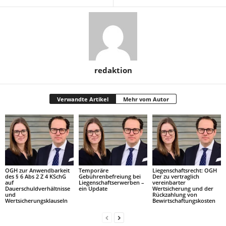
redaktion
Verwandte Artikel
Mehr vom Autor
OGH zur Anwendbarkeit
Temporäre
Liegenschaftsrecht: OGH
des § 6 Abs 2 Z 4 KSchG
Gebührenbefreiung bei
Der zu vertraglich
auf
Liegenschaftserwerben –
vereinbarter
Dauerschuldverhältnisse
ein Update
Wertsicherung und der
und
Rückzahlung von
Wertsicherungsklauseln
Bewirtschaftungskosten