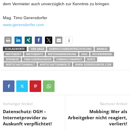
dem Vermieter auch unverzüglich zur Kenntnis zu bringen.
Mag. Timo Gerersdorfer
www.gerersdorfer.com
SCHLAGWORTE
1096 ABGB
GEBRAUCHSBEEINTRÄCHTIGUNG
MANGEL
MIETOBJEKT
MIETOBJEKTS
MIETZINSMINDERUNG
OGH
RÜCKWIRKEND
SPRINGER
TIMO GERERSDORFER
UNBRAUCHBARKEIT
WIRTS
WIRTSCHAFTSANWALT
WIRTSCHAFTSANWÄLTE
WWW.GERERSDORFER.COM
Vorheriger Artikel
Nächster Artikel
Datenschutz: OGH –
Mobbing: Wer als
Internetprovider zu
Arbeitgeber nicht reagiert,
Auskunft verpflichtet!
verliert!