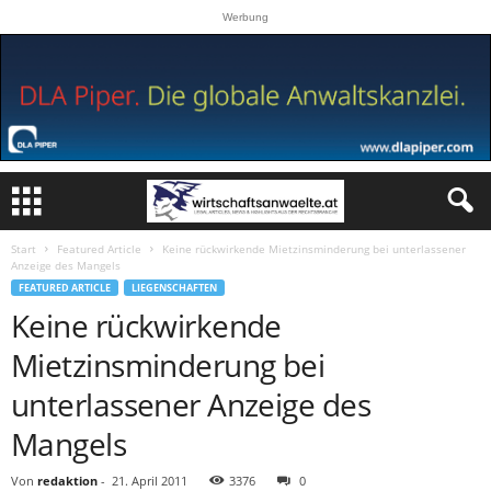
Werbung
Start
Featured Article
Keine rückwirkende Mietzinsminderung bei unterlassener
Anzeige des Mangels
FEATURED ARTICLE
LIEGENSCHAFTEN
Keine rückwirkende
Mietzinsminderung bei
unterlassener Anzeige des
Mangels
Von
redaktion
-
21. April 2011
3376
0